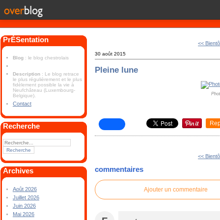
PrÉSentation
<< Bientô
30 août 2015
Blog
: le blog chestrolais
Pleine lune
Description
: Le blog retrace
le plus régulièrement et le plus
fidèlement possible la vie à
Neufchâteau (Luxembourg-
Phot
Belgique).
Contact
Rep
Recherche
<< Bientô
commentaires
Archives
Ajouter un commentaire
Août 2026
Juillet 2026
Juin 2026
Mai 2026