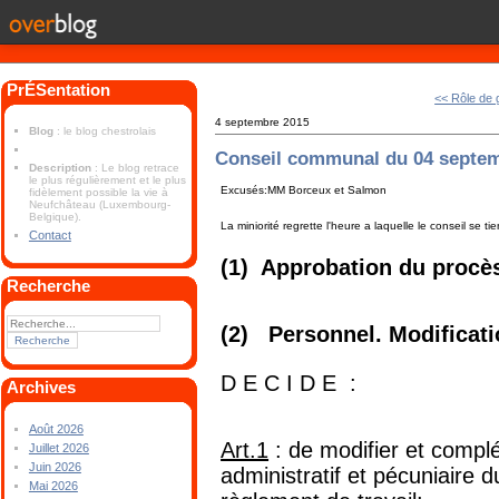
PrÉSentation
<< Rôle de 
4 septembre 2015
Blog
: le blog chestrolais
Conseil communal du 04 septe
Description
: Le blog retrace
le plus régulièrement et le plus
Excusés:MM Borceux et Salmon
fidèlement possible la vie à
Neufchâteau (Luxembourg-
Belgique).
La miniorité regrette l'heure a laquelle le conseil se tie
Contact
(1) Approbation du procès
Recherche
(2) Personnel. Modificati
D E C I D E :
Archives
Août 2026
Art.1
: de modifier et complé
Juillet 2026
Juin 2026
administratif et pécuniaire 
Mai 2026