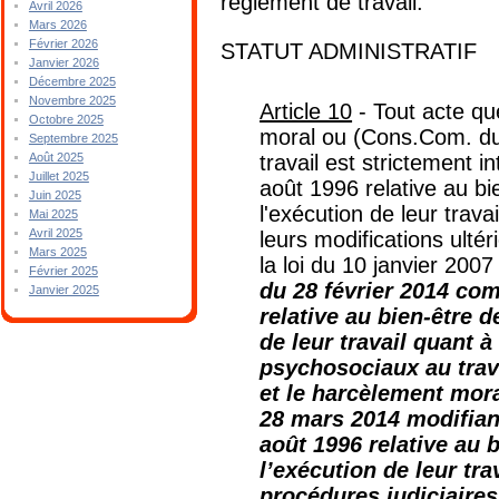
règlement de travail:
Avril 2026
Mars 2026
Février 2026
STATUT ADMINISTRATIF
Janvier 2026
Décembre 2025
Novembre 2025
Article 10
- Tout acte qu
Octobre 2025
moral ou (Cons.Com. du 
Septembre 2025
travail est strictement in
Août 2025
Juillet 2025
août 1996 relative au bie
Juin 2025
l'exécution de leur trava
Mai 2025
Avril 2025
leurs modifications ulté
Mars 2025
la loi du 10 janvier 2007
Février 2025
du 28 février 2014 com
Janvier 2025
relative au bien-être d
de leur travail quant à
psychosociaux au trav
et le harcèlement moral
28 mars 2014 modifiant 
août 1996 relative au b
l’exécution de leur tra
procédures judiciaires 