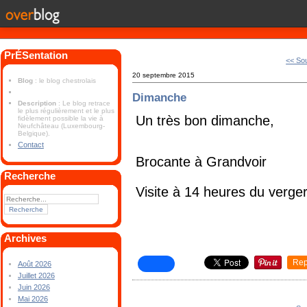
PrÉSentation
<< So
20 septembre 2015
Blog
: le blog chestrolais
Dimanche
Description
: Le blog retrace
le plus régulièrement et le plus
Un très bon dimanche,
fidèlement possible la vie à
Neufchâteau (Luxembourg-
Belgique).
Contact
Brocante à Grandvoir
Recherche
Visite à 14 heures du verge
Archives
Rep
Août 2026
Juillet 2026
Juin 2026
Mai 2026