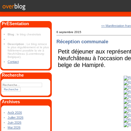
PrÉSentation
<< Manifestation fra
6 septembre 2015
Blog
: le blog chestrolais
Réception communale
Description
: Le blog retrace
le plus régulièrement et le plus
Petit déjeuner aux représen
fidèlement possible la vie à
Neufchâteau (Luxembourg-
Neufchâteau à l'occasion de 
Belgique).
Contact
belge de Hamipré.
Recherche
Archives
Août 2026
Juillet 2026
Juin 2026
Mai 2026