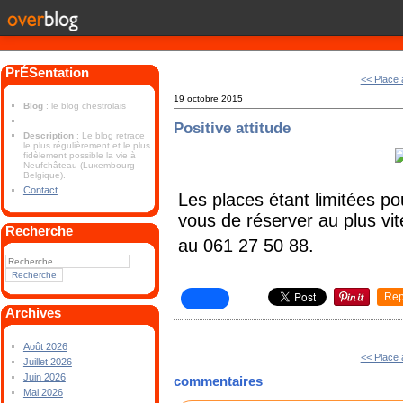
PrÉSentation
<< Place 
19 octobre 2015
Blog
: le blog chestrolais
Positive attitude
Description
: Le blog retrace
le plus régulièrement et le plus
fidèlement possible la vie à
Neufchâteau (Luxembourg-
Belgique).
Contact
Les places étant limitées po
vous de réserver au plus vit
Recherche
au 061 27 50 88.
Rep
Archives
Août 2026
<< Place 
Juillet 2026
Juin 2026
commentaires
Mai 2026