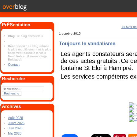
PrÉSentation
<< Avis de 
1 octobre 2015
Blog
: le blog chestrolais
Toujours le vandalisme
Description
: Le blog retrace
le plus régulièrement et le plus
Les agents constateurs seraie
fidèlement possible la vie à
Neufchâteau (Luxembourg-
de ces actes gratuits .Ce der
Belgique).
Contact
fontaine St Eloi à Hamipré.
Les services compétents exa
Recherche
Archives
Août 2026
Juillet 2026
Juin 2026
Mai 2026