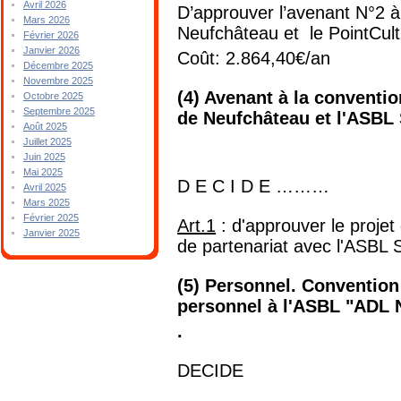
Avril 2026
D’approuver l’avenant N°2 à 
Mars 2026
Neufchâteau et le PointCult
Février 2026
Janvier 2026
Coût: 2.864,40€/an
Décembre 2025
Novembre 2025
(4) Avenant à la conventi
Octobre 2025
Septembre 2025
de Neufchâteau et l'ASBL
Août 2025
Juillet 2025
Juin 2025
Mai 2025
D E C I D E ………
Avril 2025
Mars 2025
Février 2025
Art.1
: d'approuver le projet
Janvier 2025
de partenariat avec l'ASB
(5) Personnel. Convention
personnel à l'ASBL "ADL N
.
DECIDE