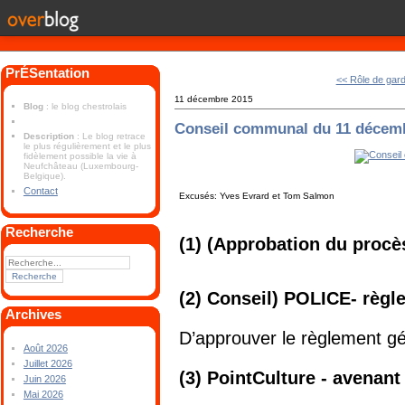
PrÉSentation
<< Rôle de gar
11 décembre 2015
Blog
: le blog chestrolais
Conseil communal du 11 décem
Description
: Le blog retrace
le plus régulièrement et le plus
fidèlement possible la vie à
Neufchâteau (Luxembourg-
Belgique).
Contact
Excusés: Yves Evrard et Tom Salmon
Recherche
(1) (Approbation du procè
(2) Conseil) POLICE- règl
Archives
D’approuver le règlement gé
Août 2026
Juillet 2026
(3) PointCulture - avenant
Juin 2026
Mai 2026