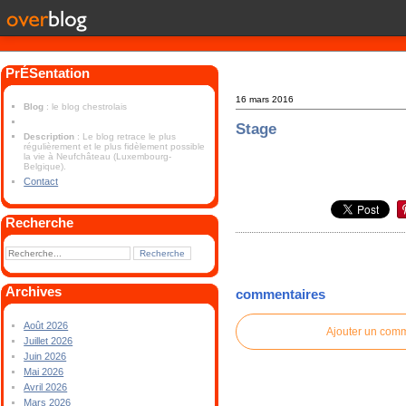
PrÉSentation
16 mars 2016
Blog
: le blog chestrolais
Stage
Description
: Le blog retrace le plus
régulièrement et le plus fidèlement possible
la vie à Neufchâteau (Luxembourg-
Belgique).
Contact
Recherche
Archives
commentaires
Août 2026
Ajouter un com
Juillet 2026
Juin 2026
Mai 2026
Avril 2026
Mars 2026