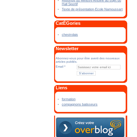
Réponse du Ministre Antoine au sujet du
Hall Sportif
Texte de présentation-Ecole Namoussart
CatÉGories
chestrolais
Newsletter
Abonnez-vous pour être averti des nouveaux
articles publiés.
Email
Liens
formation
compagnons batisseurs