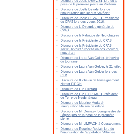
Discours de Joelle DEVALET, lors de la
pose de la première pierre au Préfleuri
Discours de Joelle Devalet lors de
l'inauguration des locaux "Alvéole"
Discours de Joelle DEVALET Présidente
du CPAS lors des voeux 2016.
Discours de la Directrice générale du
CPAS
Discours de la Fabrique de Neufchâteau
Discours de la Présidente du CPAS
Discours de la Présidente du CPAS,
Joelle Devalet à l'occasion des voeux du
nouvel an.
Discours de Laura Van Gelder, échevine
du tourisme
Discours de Laura Van Gelder, le 21 juillet
Discours de Laura Van Gelder lors des
CEB
Discours de l'Echevin de l'enseignement
Hector PIRON
Discours de Luc Pierrard
Discours de Luc PIERRARD, Président
de Terre de Neufchâteau
Discours de Maurice Modard-
Inauguration Maison de village
Discours de Mr Demazy, bourgmestre de
Léglise,lors de la pose de la première
pierre
Discours de Mr.LIMPACH à Cousteumont
Discours de Roseline Roblain lors de
l'inauguration de l'appellation "Athénée