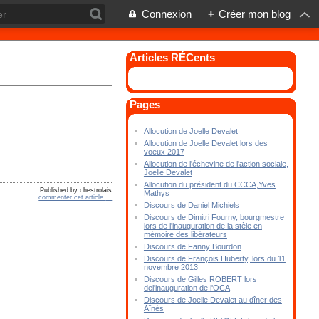
Connexion
+
Créer mon blog
Articles RÉCents
Pages
Allocution de Joelle Devalet
Allocution de Joelle Devalet lors des
voeux 2017
Allocution de l'échevine de l'action sociale,
Joelle Devalet
Allocution du président du CCCA,Yves
Published by chestrolais
Mathys
commenter cet article
…
Discours de Daniel Michiels
Discours de Dimitri Fourny, bourgmestre
lors de l'inauguration de la stèle en
mémoire des libérateurs
Discours de Fanny Bourdon
Discours de François Huberty, lors du 11
novembre 2013
Discours de Gilles ROBERT lors
del'inauguration de l'OCA
Discours de Joelle Devalet au dîner des
Aînés