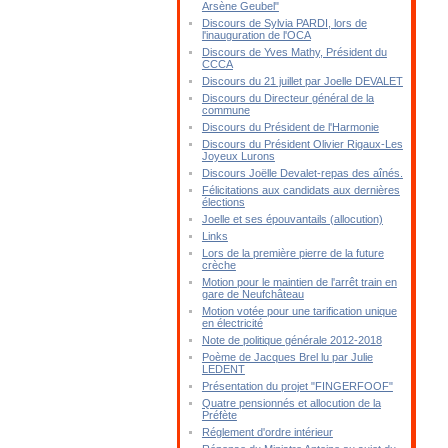
Arsène Geubel"
Discours de Sylvia PARDI, lors de
l'inauguration de l'OCA
Discours de Yves Mathy, Président du
CCCA
Discours du 21 juillet par Joelle DEVALET
Discours du Directeur général de la
commune
Discours du Président de l'Harmonie
Discours du Président Olivier Rigaux-Les
Joyeux Lurons
Discours Joëlle Devalet-repas des aînés.
Félicitations aux candidats aux dernières
élections
Joelle et ses épouvantails (allocution)
Links
Lors de la première pierre de la future
crèche
Motion pour le maintien de l'arrêt train en
gare de Neufchâteau
Motion votée pour une tarification unique
en électricité
Note de politique générale 2012-2018
Poème de Jacques Brel lu par Julie
LEDENT
Présentation du projet "FINGERFOOF"
Quatre pensionnés et allocution de la
Préfète
Réglement d'ordre intérieur