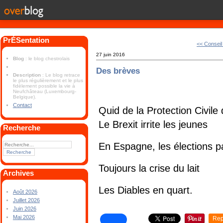
PrÉSentation
<< Consei
27 juin 2016
Blog
: le blog chestrolais
Des brèves
Description
: Le blog retrace
le plus régulièrement et le plus
fidèlement possible la vie à
Neufchâteau (Luxembourg-
Belgique).
Contact
Quid de la Protection Civile
Le Brexit irrite les jeunes
Recherche
En Espagne, les élections pa
Toujours la crise du lait
Archives
Les Diables en quart.
Août 2026
Juillet 2026
Juin 2026
Mai 2026
Rep