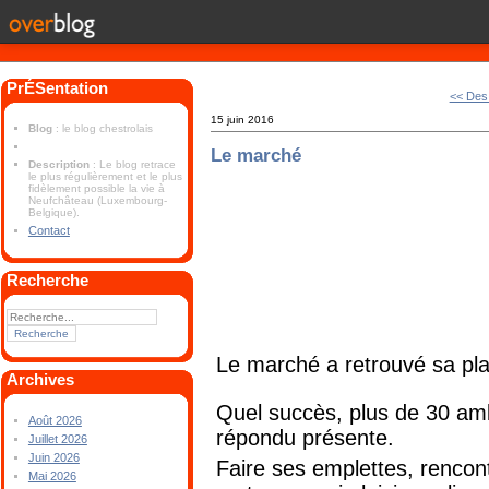
PrÉSentation
<< Des
15 juin 2016
Blog
: le blog chestrolais
Le marché
Description
: Le blog retrace
le plus régulièrement et le plus
fidèlement possible la vie à
Neufchâteau (Luxembourg-
Belgique).
Contact
Recherche
Le marché a retrouvé sa pla
Archives
Quel succès, plus de 30 amb
Août 2026
répondu présente.
Juillet 2026
Juin 2026
Faire ses emplettes, rencon
Mai 2026