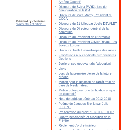
Arsène Geubel"
Discours de Sylvia PARDI, lors de
l'inauguration de l'OCA
Discours de Yves Mathy, Président du
CCCA
Published by chestrolais
Discours du 21 juillet par Joelle DEVALET
commenter cet article
…
Discours du Directeur général de la
commune
Discours du Président de l'Harmonie
Discours du Président Olivier Rigaux-Les
Joyeux Lurons
Discours Joëlle Devalet-repas des aînés.
Félicitations aux candidats aux dernières
élections
Joelle et ses épouvantails (allocution)
Links
Lors de la première pierre de la future
crèche
Motion pour le maintien de l'arrêt train en
gare de Neufchâteau
Motion votée pour une tarification unique
en électricité
Note de politique générale 2012-2018
Poème de Jacques Brel lu par Julie
LEDENT
Présentation du projet "FINGERFOOF"
Quatre pensionnés et allocution de la
Préfète
Réglement d'ordre intérieur