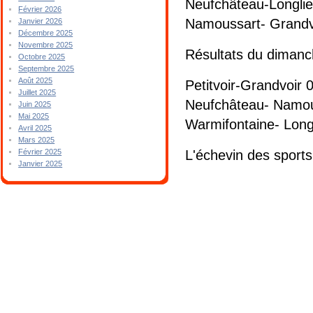
Neufchâteau-Longlie
Février 2026
Namoussart- Grandv
Janvier 2026
Décembre 2025
Novembre 2025
Résultats du diman
Octobre 2025
Septembre 2025
Août 2025
Petitvoir-Grandvoir 
Juillet 2025
Neufchâteau- Namou
Juin 2025
Mai 2025
Warmifontaine- Longl
Avril 2025
Mars 2025
L'échevin des sport
Février 2025
Janvier 2025