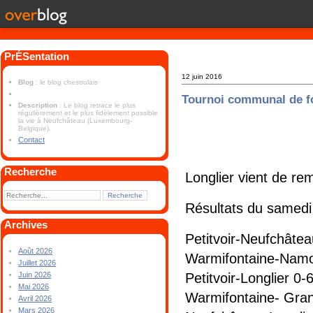
PrÉSentation
12 juin 2016
Blog
: le blog chestrolais
Tournoi communal de f
Description
: Le blog retrace le plus
régulièrement et le plus fidèlement possible
la vie à Neufchâteau (Luxembourg-
Belgique).
Contact
Recherche
Longlier vient de rem
Résultats du samedi
Archives
Petitvoir-Neufchâtea
Août 2026
Warmifontaine-Namo
Juillet 2026
Petitvoir-Longlier 0-
Juin 2026
Mai 2026
Warmifontaine- Gran
Avril 2026
Mars 2026