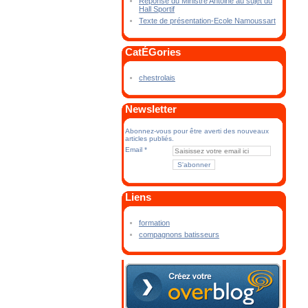
Réponse du Ministre Antoine au sujet du
Hall Sportif
Texte de présentation-Ecole Namoussart
CatÉGories
chestrolais
Newsletter
Abonnez-vous pour être averti des nouveaux
articles publiés.
Email
Liens
formation
compagnons batisseurs