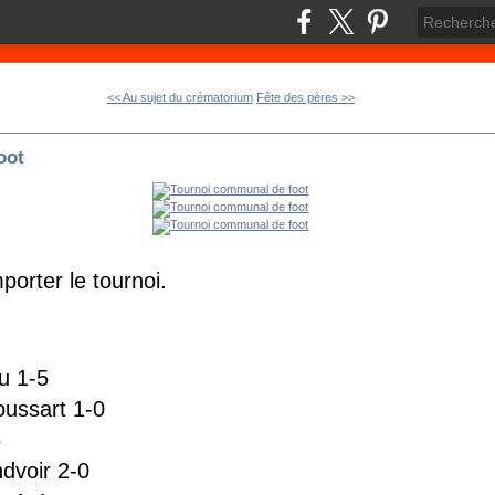
<< Au sujet du crématorium
Fête des pères >>
oot
porter le tournoi.
u 1-5
ussart 1-0
6
dvoir 2-0