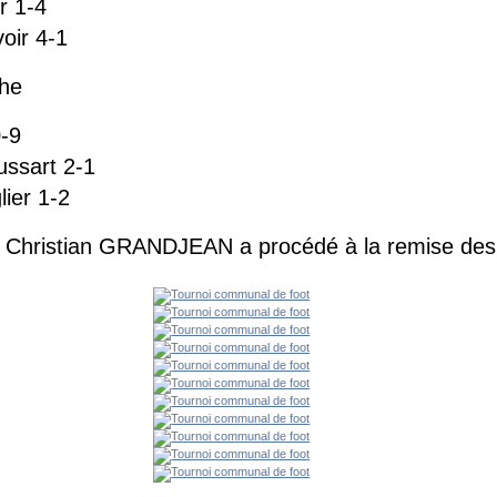
r 1-4
oir 4-1
che
0-9
ssart 2-1
ier 1-2
s Christian GRANDJEAN a procédé à la remise de