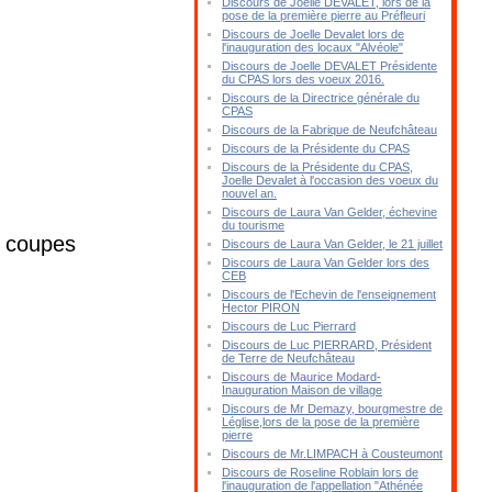
Discours de Joelle DEVALET, lors de la
pose de la première pierre au Préfleuri
Discours de Joelle Devalet lors de
l'inauguration des locaux "Alvéole"
Discours de Joelle DEVALET Présidente
du CPAS lors des voeux 2016.
Discours de la Directrice générale du
CPAS
Discours de la Fabrique de Neufchâteau
Discours de la Présidente du CPAS
Discours de la Présidente du CPAS,
Joelle Devalet à l'occasion des voeux du
nouvel an.
Discours de Laura Van Gelder, échevine
du tourisme
s coupes
Discours de Laura Van Gelder, le 21 juillet
Discours de Laura Van Gelder lors des
CEB
Discours de l'Echevin de l'enseignement
Hector PIRON
Discours de Luc Pierrard
Discours de Luc PIERRARD, Président
de Terre de Neufchâteau
Discours de Maurice Modard-
Inauguration Maison de village
Discours de Mr Demazy, bourgmestre de
Léglise,lors de la pose de la première
pierre
Discours de Mr.LIMPACH à Cousteumont
Discours de Roseline Roblain lors de
l'inauguration de l'appellation "Athénée