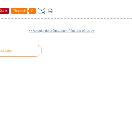
Repost
0
<< Au sujet du crématorium
Fête des pères >>
mentaire