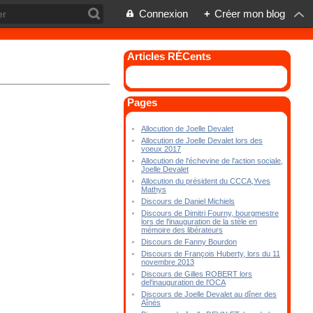
Connexion
+
Créer mon blog
Articles RÉCents
Pages
Allocution de Joelle Devalet
Allocution de Joelle Devalet lors des
voeux 2017
Allocution de l'échevine de l'action sociale,
Joelle Devalet
Allocution du président du CCCA,Yves
Mathys
Discours de Daniel Michiels
Discours de Dimitri Fourny, bourgmestre
lors de l'inauguration de la stèle en
mémoire des libérateurs
Discours de Fanny Bourdon
Discours de François Huberty, lors du 11
novembre 2013
Discours de Gilles ROBERT lors
del'inauguration de l'OCA
Discours de Joelle Devalet au dîner des
Aînés