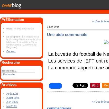
PrÉSentation
<< Des brève
9 juin 2016
Blog
: le blog chestrolais
Une aide communale
Description
: Le blog retrace
le plus régulièrement et le plus
fidèlement possible la vie à
Neufchâteau (Luxembourg-
Belgique).
Contact
La buvette du football de N
Les services de l'EFT ont repe
Recherche
La commune apporte une aide
Archives
Rep
Août 2026
Juillet 2026
<< Des brève
Juin 2026
Mai 2026
commentaires