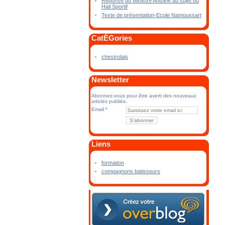
Réponse du Ministre Antoine au sujet du
Hall Sportif
Texte de présentation-Ecole Namoussart
CatÉGories
chestrolais
Newsletter
Abonnez-vous pour être averti des nouveaux
articles publiés.
Email
Liens
formation
compagnons batisseurs