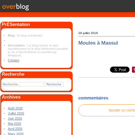
PrÉSentation
29 juillet 2016
Blog
: le blog chestrolais
Moules à Massul
Description
: Le blog retrace le plus
régulièrement et le plus fidèlement possible
la vie à Neufchâteau (Luxembourg-
Belgique).
Contact
Recherche
Archives
commentaires
Août 2026
Ajouter un com
Juillet 2026
Juin 2026
Mai 2026
Avril 2026
Mars 2026