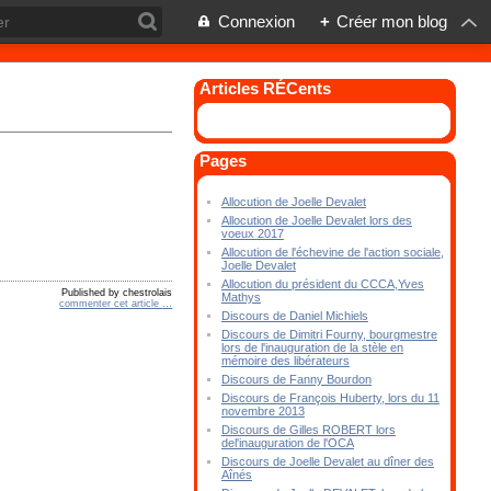
Connexion
+
Créer mon blog
Articles RÉCents
Pages
Allocution de Joelle Devalet
Allocution de Joelle Devalet lors des
voeux 2017
Allocution de l'échevine de l'action sociale,
Joelle Devalet
Allocution du président du CCCA,Yves
Published by chestrolais
Mathys
commenter cet article
…
Discours de Daniel Michiels
Discours de Dimitri Fourny, bourgmestre
lors de l'inauguration de la stèle en
mémoire des libérateurs
Discours de Fanny Bourdon
Discours de François Huberty, lors du 11
novembre 2013
Discours de Gilles ROBERT lors
del'inauguration de l'OCA
Discours de Joelle Devalet au dîner des
Aînés