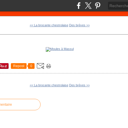
<< La brocante chestrolaise
Des brèves >>
Repost
0
<< La brocante chestrolaise
Des brèves >>
mentaire