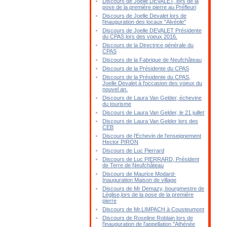
Discours de Joelle DEVALET, lors de la
pose de la première pierre au Préfleuri
Discours de Joelle Devalet lors de
l'inauguration des locaux "Alvéole"
Discours de Joelle DEVALET Présidente
du CPAS lors des voeux 2016.
Discours de la Directrice générale du
CPAS
Discours de la Fabrique de Neufchâteau
Discours de la Présidente du CPAS
Discours de la Présidente du CPAS,
Joelle Devalet à l'occasion des voeux du
nouvel an.
Discours de Laura Van Gelder, échevine
du tourisme
Discours de Laura Van Gelder, le 21 juillet
Discours de Laura Van Gelder lors des
CEB
Discours de l'Echevin de l'enseignement
Hector PIRON
Discours de Luc Pierrard
Discours de Luc PIERRARD, Président
de Terre de Neufchâteau
Discours de Maurice Modard-
Inauguration Maison de village
Discours de Mr Demazy, bourgmestre de
Léglise,lors de la pose de la première
pierre
Discours de Mr.LIMPACH à Cousteumont
Discours de Roseline Roblain lors de
l'inauguration de l'appellation "Athénée