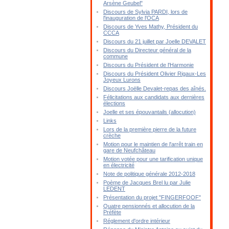
Arsène Geubel"
Discours de Sylvia PARDI, lors de
l'inauguration de l'OCA
Discours de Yves Mathy, Président du
CCCA
Discours du 21 juillet par Joelle DEVALET
Discours du Directeur général de la
commune
Discours du Président de l'Harmonie
Discours du Président Olivier Rigaux-Les
Joyeux Lurons
Discours Joëlle Devalet-repas des aînés.
Félicitations aux candidats aux dernières
élections
Joelle et ses épouvantails (allocution)
Links
Lors de la première pierre de la future
crèche
Motion pour le maintien de l'arrêt train en
gare de Neufchâteau
Motion votée pour une tarification unique
en électricité
Note de politique générale 2012-2018
Poème de Jacques Brel lu par Julie
LEDENT
Présentation du projet "FINGERFOOF"
Quatre pensionnés et allocution de la
Préfète
Réglement d'ordre intérieur