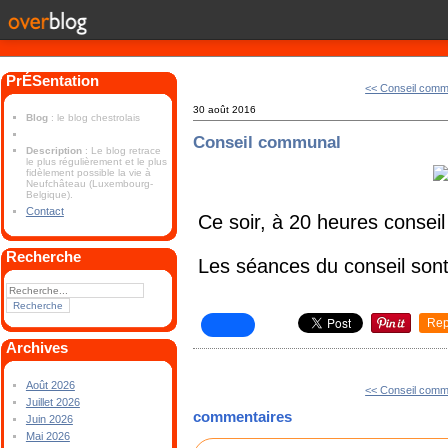
PrÉSentation
<< Conseil comm
30 août 2016
Blog
: le blog chestrolais
Conseil communal
Description
: Le blog retrace
le plus régulièrement et le plus
fidèlement possible la vie à
Neufchâteau (Luxembourg-
Belgique).
Contact
Ce soir, à 20 heures consei
Recherche
Les séances du conseil sont
Rep
Archives
Août 2026
<< Conseil comm
Juillet 2026
commentaires
Juin 2026
Mai 2026