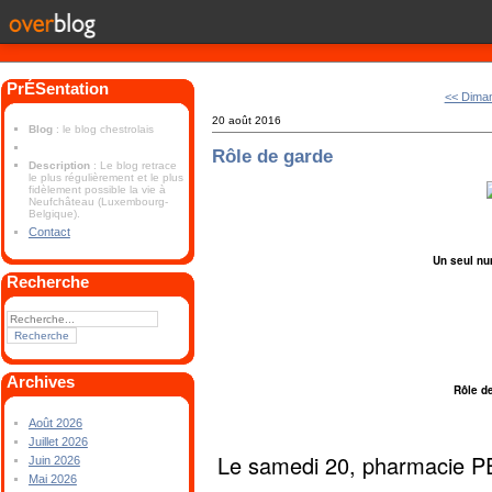
PrÉSentation
<< Dima
20 août 2016
Blog
: le blog chestrolais
Rôle de garde
Description
: Le blog retrace
le plus régulièrement et le plus
fidèlement possible la vie à
Neufchâteau (Luxembourg-
Belgique).
Contact
Un seul nu
Recherche
Archives
Rôle d
Août 2026
Juillet 2026
Le samedi 20, pharmacie P
Juin 2026
Mai 2026