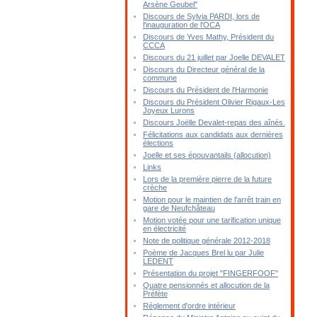
Arsène Geubel"
Discours de Sylvia PARDI, lors de
l'inauguration de l'OCA
Discours de Yves Mathy, Président du
CCCA
Discours du 21 juillet par Joelle DEVALET
Discours du Directeur général de la
commune
Discours du Président de l'Harmonie
Discours du Président Olivier Rigaux-Les
Joyeux Lurons
Discours Joëlle Devalet-repas des aînés.
Félicitations aux candidats aux dernières
élections
Joelle et ses épouvantails (allocution)
Links
Lors de la première pierre de la future
crèche
Motion pour le maintien de l'arrêt train en
gare de Neufchâteau
Motion votée pour une tarification unique
en électricité
Note de politique générale 2012-2018
Poème de Jacques Brel lu par Julie
LEDENT
Présentation du projet "FINGERFOOF"
Quatre pensionnés et allocution de la
Préfète
Réglement d'ordre intérieur