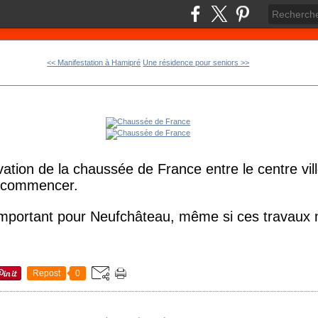
<< Manifestation à Hamipré
Une résidence pour seniors >>
ation de la chaussée de France entre le centre vill
de commencer.
important pour Neufchâteau, même si ces travaux 
Repost
0