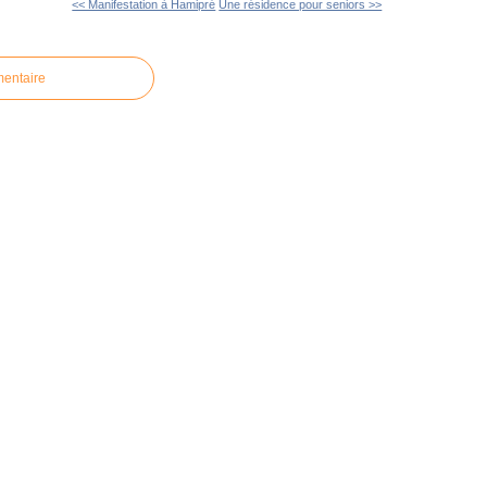
<< Manifestation à Hamipré
Une résidence pour seniors >>
mentaire