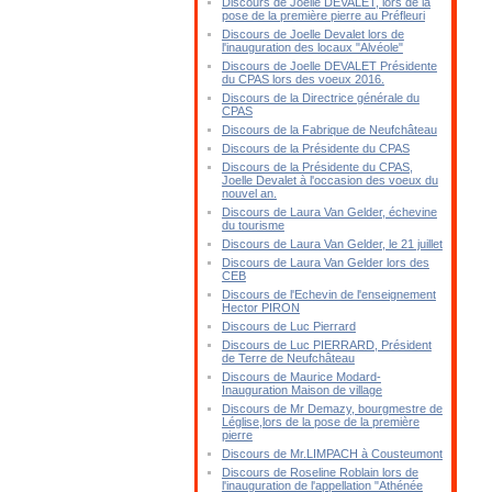
Discours de Joelle DEVALET, lors de la
pose de la première pierre au Préfleuri
Discours de Joelle Devalet lors de
l'inauguration des locaux "Alvéole"
Discours de Joelle DEVALET Présidente
du CPAS lors des voeux 2016.
Discours de la Directrice générale du
CPAS
Discours de la Fabrique de Neufchâteau
Discours de la Présidente du CPAS
Discours de la Présidente du CPAS,
Joelle Devalet à l'occasion des voeux du
nouvel an.
Discours de Laura Van Gelder, échevine
du tourisme
Discours de Laura Van Gelder, le 21 juillet
Discours de Laura Van Gelder lors des
CEB
Discours de l'Echevin de l'enseignement
Hector PIRON
Discours de Luc Pierrard
Discours de Luc PIERRARD, Président
de Terre de Neufchâteau
Discours de Maurice Modard-
Inauguration Maison de village
Discours de Mr Demazy, bourgmestre de
Léglise,lors de la pose de la première
pierre
Discours de Mr.LIMPACH à Cousteumont
Discours de Roseline Roblain lors de
l'inauguration de l'appellation "Athénée