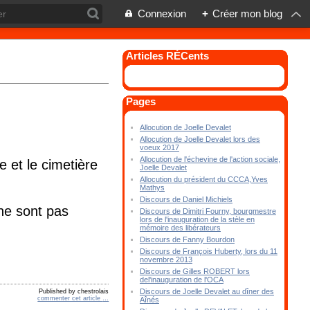
Connexion
+
Créer mon blog
Articles RÉCents
Pages
Allocution de Joelle Devalet
Allocution de Joelle Devalet lors des
voeux 2017
Allocution de l'échevine de l'action sociale,
e et le cimetière
Joelle Devalet
Allocution du président du CCCA,Yves
Mathys
Discours de Daniel Michiels
ne sont pas
Discours de Dimitri Fourny, bourgmestre
lors de l'inauguration de la stèle en
mémoire des libérateurs
Discours de Fanny Bourdon
Discours de François Huberty, lors du 11
novembre 2013
Discours de Gilles ROBERT lors
del'inauguration de l'OCA
Discours de Joelle Devalet au dîner des
Published by chestrolais
commenter cet article
…
Aînés