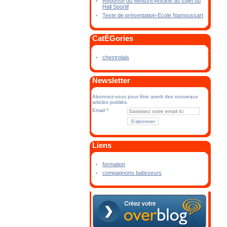
Réponse du Ministre Antoine au sujet du
Hall Sportif
Texte de présentation-Ecole Namoussart
CatÉGories
chestrolais
Newsletter
Abonnez-vous pour être averti des nouveaux
articles publiés.
Email
Liens
formation
compagnons batisseurs