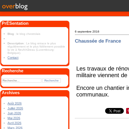
PrÉSentation
6 septembre 2016
Blog
: le blog chestrolais
Chaussée de France
Description
: Le blog retrace le plus
régulièrement et le plus fidèlement possible
la vie à Neufchâteau (Luxembourg-
Belgique).
Contact
Les travaux de rénov
Recherche
militaire viennent 
Encore un chantier 
Archives
communaux.
Août 2026
Juillet 2026
Juin 2026
Mai 2026
Avril 2026
Mars 2026