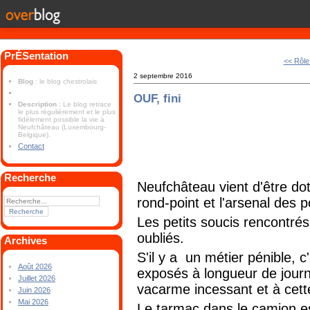
PrÉSentation
<< Rôle
2 septembre 2016
Blog
: le blog chestrolais
OUF, fini
Description
: Le blog retrace
le plus régulièrement et le plus
fidèlement possible la vie à
Neufchâteau (Luxembourg-
Belgique).
Contact
Recherche
Neufchâteau vient d'être dot
rond-point et l'arsenal des 
Les petits soucis rencontrés
oubliés.
Archives
S'il y a un métier pénible, c
Août 2026
exposés à longueur de journ
Juillet 2026
vacarme incessant et à cet
Juin 2026
Mai 2026
Le tarmac dans le camion est