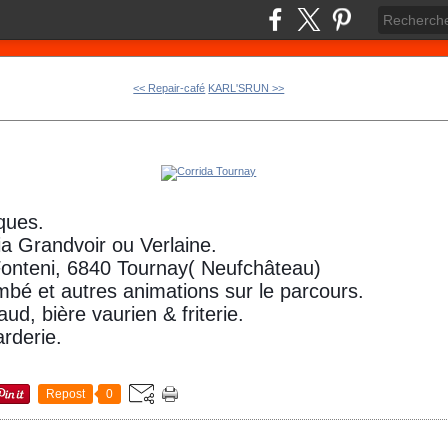
<< Repair-café
KARL'SRUN >>
ques.
a Grandvoir ou Verlaine.
Fonteni, 6840 Tournay( Neufchâteau)
mbé et autres animations sur le parcours.
ud, bière vaurien & friterie.
rderie.
Repost
0