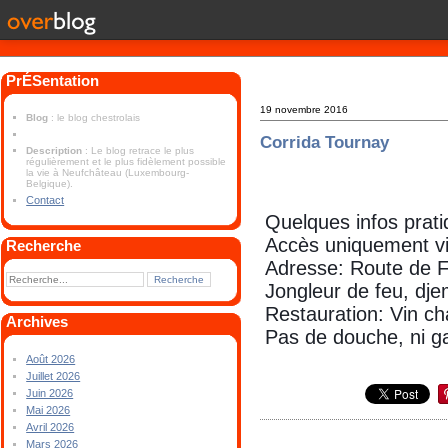
PrÉSentation
19 novembre 2016
Blog
: le blog chestrolais
Corrida Tournay
Description
: Le blog retrace le plus
régulièrement et le plus fidèlement possible
la vie à Neufchâteau (Luxembourg-
Belgique).
Contact
Quelques infos prati
Accès uniquement vi
Recherche
Adresse: Route de 
Jongleur de feu, dje
Restauration: Vin cha
Archives
Pas de douche, ni ga
Août 2026
Juillet 2026
Juin 2026
Mai 2026
Avril 2026
Mars 2026