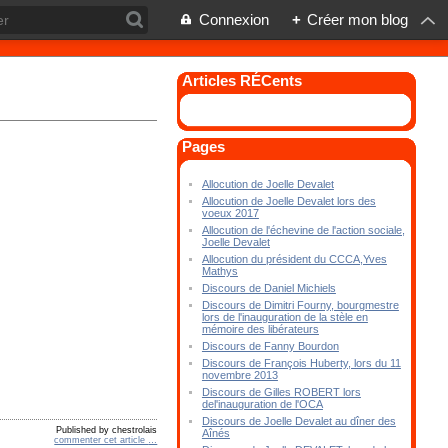
Connexion
+
Créer mon blog
Articles RÉCents
Pages
Allocution de Joelle Devalet
Allocution de Joelle Devalet lors des
voeux 2017
Allocution de l'échevine de l'action sociale,
Joelle Devalet
Allocution du président du CCCA,Yves
Mathys
Discours de Daniel Michiels
Discours de Dimitri Fourny, bourgmestre
lors de l'inauguration de la stèle en
mémoire des libérateurs
Discours de Fanny Bourdon
Discours de François Huberty, lors du 11
novembre 2013
Discours de Gilles ROBERT lors
del'inauguration de l'OCA
Discours de Joelle Devalet au dîner des
Published by chestrolais
Aînés
commenter cet article
…