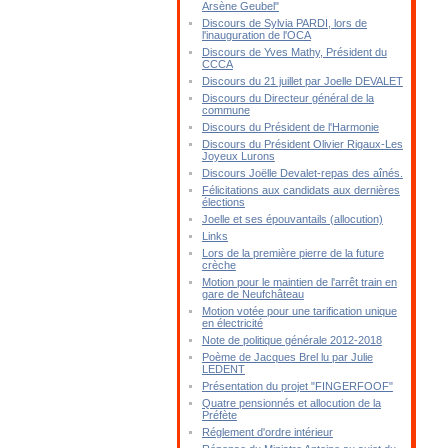
Arsène Geubel"
Discours de Sylvia PARDI, lors de
l'inauguration de l'OCA
Discours de Yves Mathy, Président du
CCCA
Discours du 21 juillet par Joelle DEVALET
Discours du Directeur général de la
commune
Discours du Président de l'Harmonie
Discours du Président Olivier Rigaux-Les
Joyeux Lurons
Discours Joëlle Devalet-repas des aînés.
Félicitations aux candidats aux dernières
élections
Joelle et ses épouvantails (allocution)
Links
Lors de la première pierre de la future
crèche
Motion pour le maintien de l'arrêt train en
gare de Neufchâteau
Motion votée pour une tarification unique
en électricité
Note de politique générale 2012-2018
Poème de Jacques Brel lu par Julie
LEDENT
Présentation du projet "FINGERFOOF"
Quatre pensionnés et allocution de la
Préfète
Réglement d'ordre intérieur