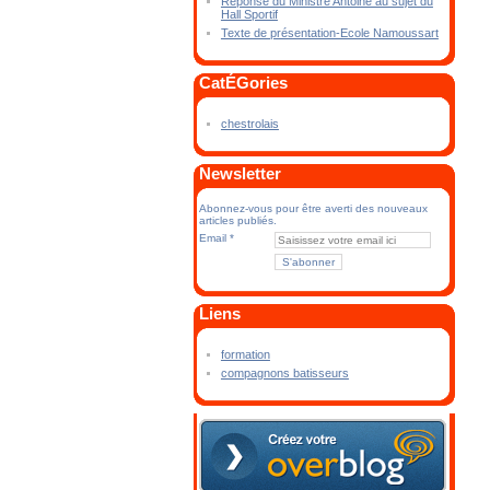
Réponse du Ministre Antoine au sujet du
Hall Sportif
Texte de présentation-Ecole Namoussart
CatÉGories
chestrolais
Newsletter
Abonnez-vous pour être averti des nouveaux
articles publiés.
Email
Liens
formation
compagnons batisseurs