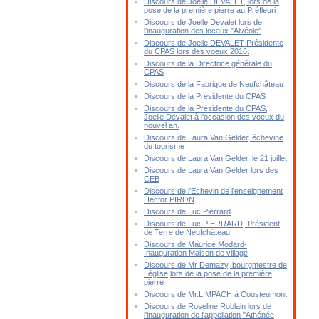
Discours de Joelle DEVALET, lors de la
pose de la première pierre au Préfleuri
Discours de Joelle Devalet lors de
l'inauguration des locaux "Alvéole"
Discours de Joelle DEVALET Présidente
du CPAS lors des voeux 2016.
Discours de la Directrice générale du
CPAS
Discours de la Fabrique de Neufchâteau
Discours de la Présidente du CPAS
Discours de la Présidente du CPAS,
Joelle Devalet à l'occasion des voeux du
nouvel an.
Discours de Laura Van Gelder, échevine
du tourisme
Discours de Laura Van Gelder, le 21 juillet
Discours de Laura Van Gelder lors des
CEB
Discours de l'Echevin de l'enseignement
Hector PIRON
Discours de Luc Pierrard
Discours de Luc PIERRARD, Président
de Terre de Neufchâteau
Discours de Maurice Modard-
Inauguration Maison de village
Discours de Mr Demazy, bourgmestre de
Léglise,lors de la pose de la première
pierre
Discours de Mr.LIMPACH à Cousteumont
Discours de Roseline Roblain lors de
l'inauguration de l'appellation "Athénée