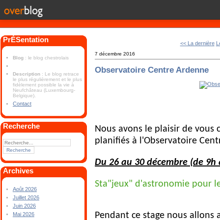
PrÉSentation
<< La dernière
L
7 décembre 2016
Blog
: le blog chestrolais
Observatoire Centre Ardenne
Description
: Le blog retrace
le plus régulièrement et le plus
fidèlement possible la vie à
Neufchâteau (Luxembourg-
Belgique).
Contact
Recherche
Nous avons le plaisir de vous
planifiés à l'Observatoire Cen
Du 26 au 30 décembre (de 9h 
Archives
Sta"jeux" d'astronomie pour le
Août 2026
Juillet 2026
Juin 2026
Pendant ce stage nous allons
Mai 2026