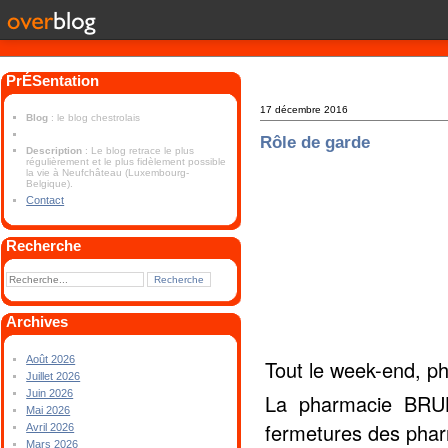
PrÉSentation
17 décembre 2016
Blog
: le blog chestrolais
Rôle de garde
Description
: Le blog retrace le plus
régulièrement et le plus fidèlement possible
la vie à Neufchâteau (Luxembourg-
Belgique).
Contact
Recherche
Archives
Août 2026
Tout le week-end, p
Juillet 2026
Juin 2026
La pharmacie BRULI
Mai 2026
fermetures des pha
Avril 2026
Mars 2026