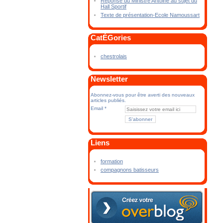
Réponse du Ministre Antoine au sujet du
Hall Sportif
Texte de présentation-Ecole Namoussart
CatÉGories
chestrolais
Newsletter
Abonnez-vous pour être averti des nouveaux
articles publiés.
Email
Liens
formation
compagnons batisseurs