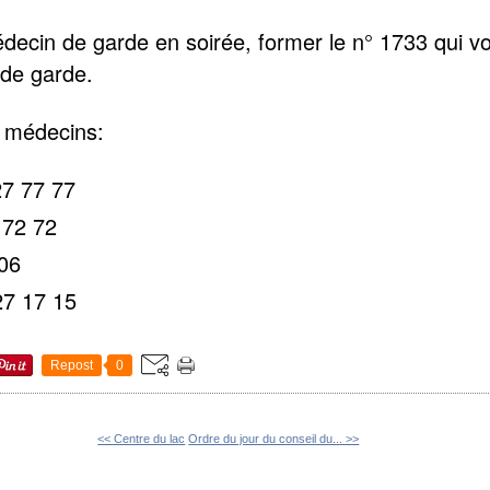
decin de garde en soirée, former le n° 1733 qui v
de garde.
 médecins:
7 77 77
 72 72
 06
7 17 15
Repost
0
<< Centre du lac
Ordre du jour du conseil du... >>