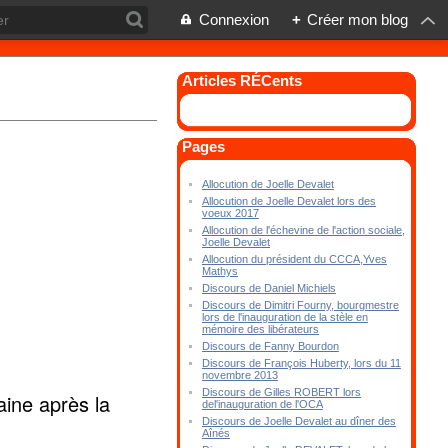
Connexion
+
Créer mon blog
Articles RÉCents
Pages
Allocution de Joelle Devalet
Allocution de Joelle Devalet lors des
voeux 2017
Allocution de l'échevine de l'action sociale,
Joelle Devalet
Allocution du président du CCCA,Yves
Mathys
Discours de Daniel Michiels
Discours de Dimitri Fourny, bourgmestre
lors de l'inauguration de la stèle en
mémoire des libérateurs
Discours de Fanny Bourdon
Discours de François Huberty, lors du 11
novembre 2013
Discours de Gilles ROBERT lors
ine après la
del'inauguration de l'OCA
Discours de Joelle Devalet au dîner des
Aînés