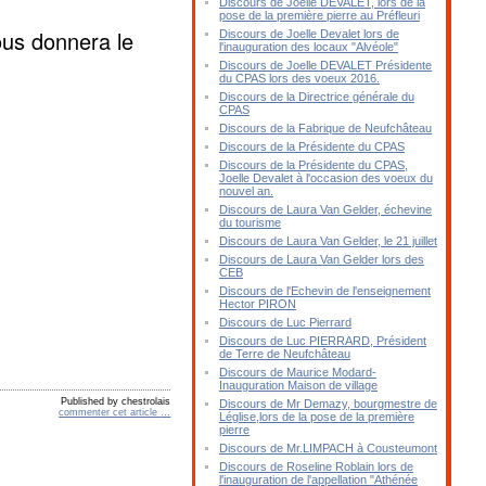
Discours de Joelle DEVALET, lors de la
pose de la première pierre au Préfleuri
ous donnera le
Discours de Joelle Devalet lors de
l'inauguration des locaux "Alvéole"
Discours de Joelle DEVALET Présidente
du CPAS lors des voeux 2016.
Discours de la Directrice générale du
CPAS
Discours de la Fabrique de Neufchâteau
Discours de la Présidente du CPAS
Discours de la Présidente du CPAS,
Joelle Devalet à l'occasion des voeux du
nouvel an.
Discours de Laura Van Gelder, échevine
du tourisme
Discours de Laura Van Gelder, le 21 juillet
Discours de Laura Van Gelder lors des
CEB
Discours de l'Echevin de l'enseignement
Hector PIRON
Discours de Luc Pierrard
Discours de Luc PIERRARD, Président
de Terre de Neufchâteau
Discours de Maurice Modard-
Inauguration Maison de village
Published by chestrolais
Discours de Mr Demazy, bourgmestre de
commenter cet article
…
Léglise,lors de la pose de la première
pierre
Discours de Mr.LIMPACH à Cousteumont
Discours de Roseline Roblain lors de
l'inauguration de l'appellation "Athénée