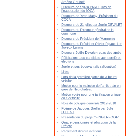
Arsène Geubel"
Discours de Sylvia PARDI, lors de
l'inauguration de l'OCA
Discours de Yves Mathy, Président du
CCCA
Discours du 21 juillet par Joelle DEVALET
Discours du Directeur général de la
commune
Discours du Président de l'Harmonie
Discours du Président Olivier Rigaux-Les
Joyeux Lurons
Discours Joëlle Devalet-repas des aînés.
Félicitations aux candidats aux dernières
élections
Joelle et ses épouvantails (allocution)
Links
Lors de la première pierre de la future
crèche
Motion pour le maintien de l'arrêt train en
gare de Neufchâteau
Motion votée pour une tarification unique
en électricité
Note de politique générale 2012-2018
Poème de Jacques Brel lu par Julie
LEDENT
Présentation du projet "FINGERFOOF"
Quatre pensionnés et allocution de la
Préfète
Réglement d'ordre intérieur