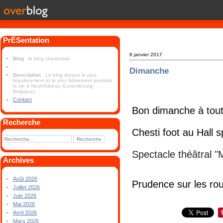
PrÉSentation
8 janvier 2017
Blog
: le blog chestrolais
Dimanche
Description
: Le blog retrace le plus
régulièrement et le plus fidèlement possible
la vie à Neufchâteau (Luxembourg-
Belgique).
Contact
Bon dimanche à tout
Recherche
Chesti foot au Hall s
Spectacle théâtral "
Archives
Août 2026
Prudence sur les rou
Juillet 2026
Juin 2026
Mai 2026
Avril 2026
Mars 2026