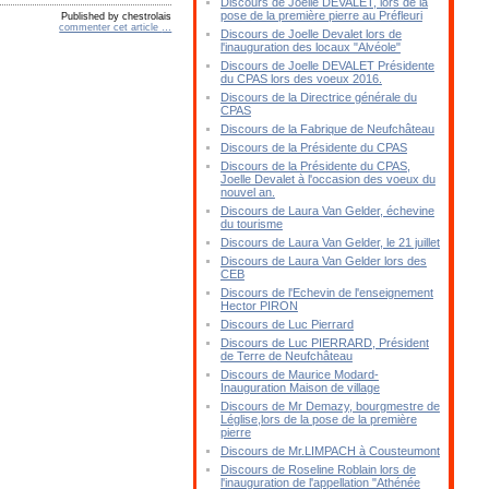
Discours de Joelle DEVALET, lors de la
pose de la première pierre au Préfleuri
Published by chestrolais
commenter cet article
…
Discours de Joelle Devalet lors de
l'inauguration des locaux "Alvéole"
Discours de Joelle DEVALET Présidente
du CPAS lors des voeux 2016.
Discours de la Directrice générale du
CPAS
Discours de la Fabrique de Neufchâteau
Discours de la Présidente du CPAS
Discours de la Présidente du CPAS,
Joelle Devalet à l'occasion des voeux du
nouvel an.
Discours de Laura Van Gelder, échevine
du tourisme
Discours de Laura Van Gelder, le 21 juillet
Discours de Laura Van Gelder lors des
CEB
Discours de l'Echevin de l'enseignement
Hector PIRON
Discours de Luc Pierrard
Discours de Luc PIERRARD, Président
de Terre de Neufchâteau
Discours de Maurice Modard-
Inauguration Maison de village
Discours de Mr Demazy, bourgmestre de
Léglise,lors de la pose de la première
pierre
Discours de Mr.LIMPACH à Cousteumont
Discours de Roseline Roblain lors de
l'inauguration de l'appellation "Athénée