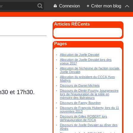
Connexion
+
Créer mon blog
Articles RÉCents
Pages
Allocution de Joelle Devalet
Allocution de Joelle Devalet lors des
voeux 2017
Allocution de l'échevine de l'action sociale,
Joelle Devalet
Allocution du président du CCCA,Yves
Mathys
Discours de Daniel Michiels
4h30 et 17h30.
Discours de Dimitri Fourny, bourgmestre
lors de l'inauguration de la stèle en
mémoire des libérateurs
Discours de Fanny Bourdon
Discours de François Huberty, lors du 11
novembre 2013
Discours de Gilles ROBERT lors
del'inauguration de l'OCA
Discours de Joelle Devalet au dîner des
Aînés