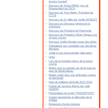
Arsène Geubel"
Discours de Sylvia PARDI, lors de
l'inauguration de l'OCA
Discours de Yves Mathy, Président du
CCCA
Discours du 21 juillet par Joelle DEVALET
Discours du Directeur général de la
commune
Discours du Président de l'Harmonie
Discours du Président Olivier Rigaux-Les
Joyeux Lurons
Discours Joëlle Devalet-repas des aînés.
Félicitations aux candidats aux dernières
élections
Joelle et ses épouvantails (allocution)
Links
Lors de la première pierre de la future
crèche
Motion pour le maintien de l'arrêt train en
gare de Neufchâteau
Motion votée pour une tarification unique
en électricité
Note de politique générale 2012-2018
Poème de Jacques Brel lu par Julie
LEDENT
Présentation du projet "FINGERFOOF"
Quatre pensionnés et allocution de la
Préfète
Réglement d'ordre intérieur