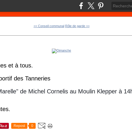
<< Conseil communal
Rôle de garde >>
es et à tous.
portif des Tanneries
Marelle" de Michel Cornelis au Moulin Klepper à 1
tes.
Repost
0