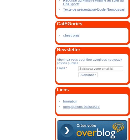
Réponse du Ministre Antoine au sujet du
Hall Sportif
Texte de présentation-Ecole Namoussart
CatÉGories
chestrolais
Newsletter
Abonnez-vous pour être averti des nouveaux
articles publiés.
Email
Liens
formation
compagnons batisseurs