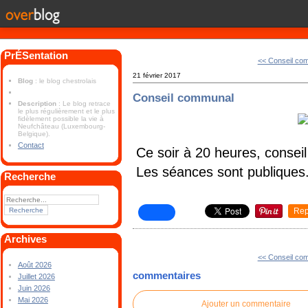
PrÉSentation
<< Conseil co
21 février 2017
Blog
: le blog chestrolais
Conseil communal
Description
: Le blog retrace
le plus régulièrement et le plus
fidèlement possible la vie à
Neufchâteau (Luxembourg-
Belgique).
Contact
Ce soir à 20 heures, conse
Les séances sont publiques
Recherche
Rep
Archives
<< Conseil co
Août 2026
commentaires
Juillet 2026
Juin 2026
Mai 2026
Ajouter un commentaire