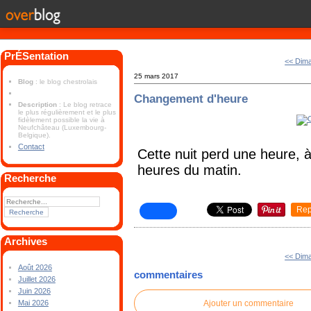
PrÉSentation
<< Dim
25 mars 2017
Blog
: le blog chestrolais
Changement d'heure
Description
: Le blog retrace
le plus régulièrement et le plus
fidèlement possible la vie à
Neufchâteau (Luxembourg-
Belgique).
Contact
Cette nuit perd une heure, à
heures du matin.
Recherche
Rep
Archives
<< Dim
Août 2026
commentaires
Juillet 2026
Juin 2026
Ajouter un commentaire
Mai 2026