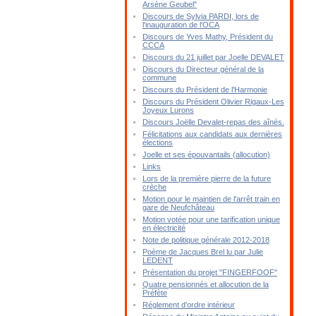
Arsène Geubel"
Discours de Sylvia PARDI, lors de
l'inauguration de l'OCA
Discours de Yves Mathy, Président du
CCCA
Discours du 21 juillet par Joelle DEVALET
Discours du Directeur général de la
commune
Discours du Président de l'Harmonie
Discours du Président Olivier Rigaux-Les
Joyeux Lurons
Discours Joëlle Devalet-repas des aînés.
Félicitations aux candidats aux dernières
élections
Joelle et ses épouvantails (allocution)
Links
Lors de la première pierre de la future
crèche
Motion pour le maintien de l'arrêt train en
gare de Neufchâteau
Motion votée pour une tarification unique
en électricité
Note de politique générale 2012-2018
Poème de Jacques Brel lu par Julie
LEDENT
Présentation du projet "FINGERFOOF"
Quatre pensionnés et allocution de la
Préfète
Réglement d'ordre intérieur