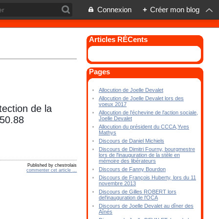
Connexion
+
Créer mon blog
Articles RÉCents
Pages
Allocution de Joelle Devalet
Allocution de Joelle Devalet lors des
voeux 2017
ection de la
Allocution de l'échevine de l'action sociale,
.50.88
Joelle Devalet
Allocution du président du CCCA,Yves
Mathys
Discours de Daniel Michiels
Discours de Dimitri Fourny, bourgmestre
lors de l'inauguration de la stèle en
mémoire des libérateurs
Published by chestrolais
Discours de Fanny Bourdon
commenter cet article
…
Discours de François Huberty, lors du 11
novembre 2013
Discours de Gilles ROBERT lors
del'inauguration de l'OCA
Discours de Joelle Devalet au dîner des
Aînés