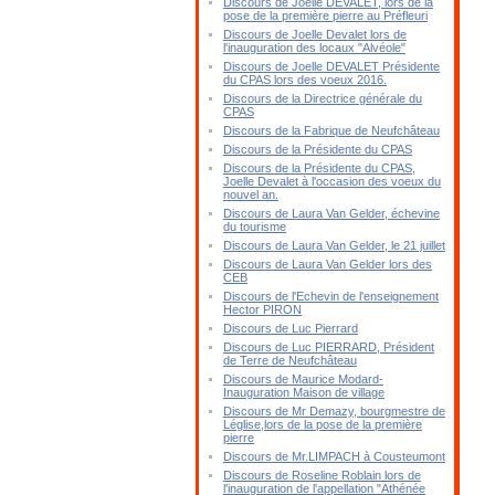
Discours de Joelle DEVALET, lors de la
pose de la première pierre au Préfleuri
Discours de Joelle Devalet lors de
l'inauguration des locaux "Alvéole"
Discours de Joelle DEVALET Présidente
du CPAS lors des voeux 2016.
Discours de la Directrice générale du
CPAS
Discours de la Fabrique de Neufchâteau
Discours de la Présidente du CPAS
Discours de la Présidente du CPAS,
Joelle Devalet à l'occasion des voeux du
nouvel an.
Discours de Laura Van Gelder, échevine
du tourisme
Discours de Laura Van Gelder, le 21 juillet
Discours de Laura Van Gelder lors des
CEB
Discours de l'Echevin de l'enseignement
Hector PIRON
Discours de Luc Pierrard
Discours de Luc PIERRARD, Président
de Terre de Neufchâteau
Discours de Maurice Modard-
Inauguration Maison de village
Discours de Mr Demazy, bourgmestre de
Léglise,lors de la pose de la première
pierre
Discours de Mr.LIMPACH à Cousteumont
Discours de Roseline Roblain lors de
l'inauguration de l'appellation "Athénée