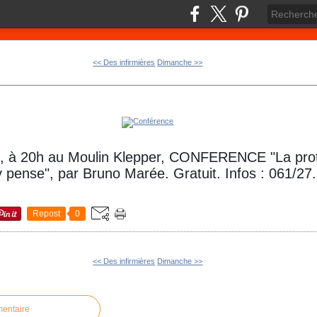
<< Des infirmières
Dimanche >>
, à 20h au Moulin Klepper, CONFERENCE "La prot
y pense", par Bruno Marée. Gratuit. Infos : 061/27
Repost
0
<< Des infirmières
Dimanche >>
mentaire