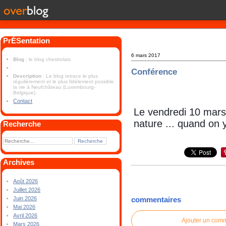
PrÉSentation
6 mars 2017
Blog
: le blog chestrolais
Conférence
Description
: Le blog retrace le plus
régulièrement et le plus fidèlement possible
la vie à Neufchâteau (Luxembourg-
Belgique).
Contact
Le vendredi 10 mars
nature ... quand on 
Recherche
Archives
Août 2026
Juillet 2026
Juin 2026
commentaires
Mai 2026
Avril 2026
Ajouter un com
Mars 2026