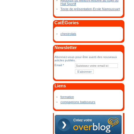
Réponse du Ministre Antoine au sujet du
Hall Sportif
Texte de présentation-Ecole Namoussart
CatÉGories
chestrolais
Newsletter
Abonnez-vous pour être averti des nouveaux
articles publiés.
Email
Liens
formation
compagnons batisseurs