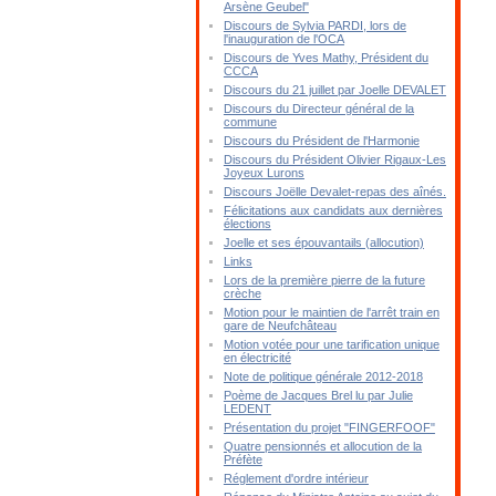
Arsène Geubel"
Discours de Sylvia PARDI, lors de
l'inauguration de l'OCA
Discours de Yves Mathy, Président du
CCCA
Discours du 21 juillet par Joelle DEVALET
Discours du Directeur général de la
commune
Discours du Président de l'Harmonie
Discours du Président Olivier Rigaux-Les
Joyeux Lurons
Discours Joëlle Devalet-repas des aînés.
Félicitations aux candidats aux dernières
élections
Joelle et ses épouvantails (allocution)
Links
Lors de la première pierre de la future
crèche
Motion pour le maintien de l'arrêt train en
gare de Neufchâteau
Motion votée pour une tarification unique
en électricité
Note de politique générale 2012-2018
Poème de Jacques Brel lu par Julie
LEDENT
Présentation du projet "FINGERFOOF"
Quatre pensionnés et allocution de la
Préfète
Réglement d'ordre intérieur