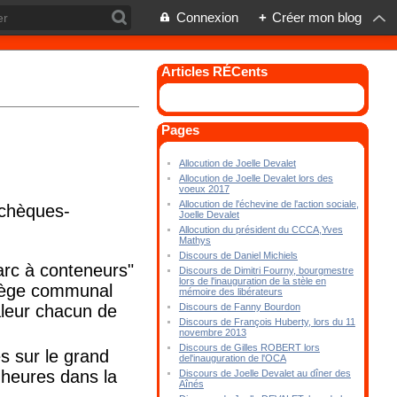
Connexion
+
Créer mon blog
Articles RÉCents
Pages
Allocution de Joelle Devalet
Allocution de Joelle Devalet lors des
voeux 2017
Allocution de l'échevine de l'action sociale,
 chèques-
Joelle Devalet
Allocution du président du CCCA,Yves
Mathys
Discours de Daniel Michiels
arc à conteneurs"
Discours de Dimitri Fourny, bourgmestre
lors de l'inauguration de la stèle en
ollège communal
mémoire des libérateurs
aleur chacun de
Discours de Fanny Bourdon
Discours de François Huberty, lors du 11
novembre 2013
Discours de Gilles ROBERT lors
s sur le grand
del'inauguration de l'OCA
 heures dans la
Discours de Joelle Devalet au dîner des
Aînés