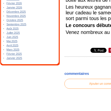
Février 2026
Les heureux gagnants,
Janvier 2026
leur cadeau le samed
Décembre 2025
Novembre 2025
sort parmi tous les p
Octobre 2025
Le concours début
Septembre 2025
Août 2025
Venez nombreux au C
Juillet 2025
Juin 2025
Mai 2025
Avril 2025
Mars 2025
Février 2025
Janvier 2025
commentaires
Ajouter un com