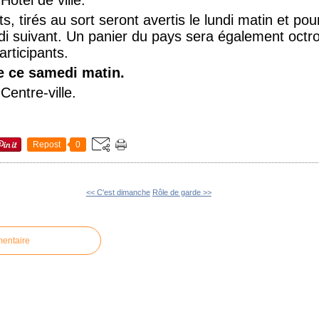
 tirés au sort seront avertis le lundi matin et pour
i suivant. Un panier du pays sera également octro
articipants.
e ce samedi matin.
entre-ville.
Repost
0
<< C'est dimanche
Rôle de garde >>
mentaire