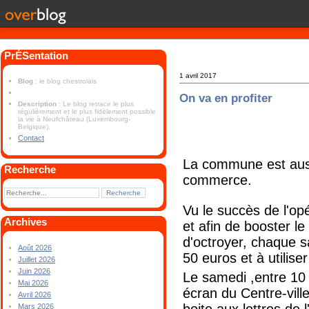
PrÉSentation
1 avril 2017
Blog
: le blog chestrolais
On va en profiter
Description
: Le blog retrace le plus
régulièrement et le plus fidèlement possible
la vie à Neufchâteau (Luxembourg-
Belgique).
Contact
La commune est auss
Recherche
commerce.
Vu le succès de l'op
Archives
et afin de booster l
d'octroyer, chaque 
Août 2026
50 euros et à utilise
Juillet 2026
Juin 2026
Le samedi ,entre 10
Mai 2026
écran du Centre-vill
Avril 2026
boite aux lettres de l
Mars 2026