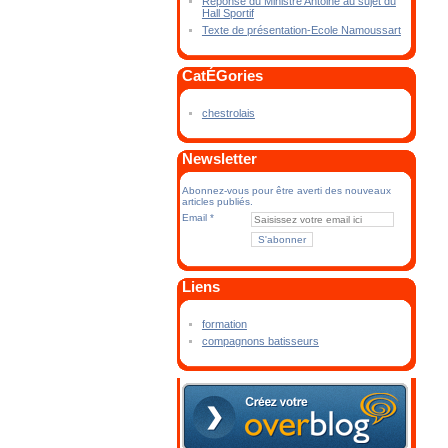
Réponse du Ministre Antoine au sujet du
Hall Sportif
Texte de présentation-Ecole Namoussart
CatÉGories
chestrolais
Newsletter
Abonnez-vous pour être averti des nouveaux
articles publiés.
Email
Liens
formation
compagnons batisseurs