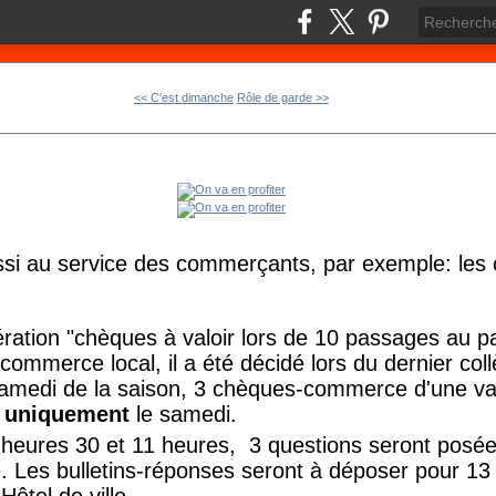
<< C'est dimanche
Rôle de garde >>
i au service des commerçants, par exemple: les
ération "chèques à valoir lors de 10 passages au p
e commerce local, il a été décidé lors du dernier c
samedi de la saison, 3 chèques-commerce d'une v
r
uniquement
le samedi.
 heures 30 et 11 heures, 3 questions seront posée
e. Les bulletins-réponses seront à déposer pour 13
'Hôtel de ville.