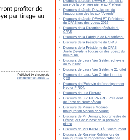
Discours de Joelle DEVALET, lors de la
pose de la première pierre au Préfleuri
ront profiter de
Discours de Joelle Devalet lors de
l'inauguration des locaux "Alvéole"
yé par tirage au
Discours de Joelle DEVALET Présidente
du CPAS lors des voeux 2016.
Discours de la Directrice générale du
CPAS
Discours de la Fabrique de Neufchâteau
Discours de la Présidente du CPAS
Discours de la Présidente du CPAS,
Joelle Devalet à l'occasion des voeux du
nouvel an.
Discours de Laura Van Gelder, échevine
du tourisme
Discours de Laura Van Gelder, le 21 juillet
Discours de Laura Van Gelder lors des
Published by chestrolais
commenter cet article
…
CEB
Discours de l'Echevin de l'enseignement
Hector PIRON
Discours de Luc Pierrard
Discours de Luc PIERRARD, Président
de Terre de Neufchâteau
Discours de Maurice Modard-
Inauguration Maison de village
Discours de Mr Demazy, bourgmestre de
Léglise,lors de la pose de la première
pierre
Discours de Mr.LIMPACH à Cousteumont
Discours de Roseline Roblain lors de
l'inauguration de l'appellation "Athénée