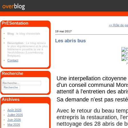
PrÉSentation
<< Rôle de g
19 mai 2017
Blog
: le blog chestrolais
Les abris bus
Description
: Le blog retrace
le plus régulièrement et le plus
fidèlement possible la vie à
Neufchâteau (Luxembourg-
Belgique).
Contact
P
Recherche
Une interpellation citoyenne
d'un conseil communal Mons
attentif à l'entretien des abr
Sa demande n'est pas resté
Archives
Avec le retour du beau temp
Août 2026
Juillet 2026
entrepris la restauration, l'e
Juin 2026
nettoyage des 28 abris de bu
Mai 2026