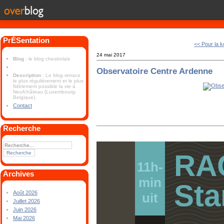
PrÉSentation
<< Pour la 
24 mai 2017
Blog
: le blog chestrolais
Observatoire Centre Ardenne
Description
: Le blog retrace
le plus régulièrement et le plus
fidèlement possible la vie à
Neufchâteau (Luxembourg-
Belgique).
Contact
Recherche
RA
11h-
Archives
min
Sta
Août 2026
uit
Juillet 2026
Juin 2026
Mai 2026