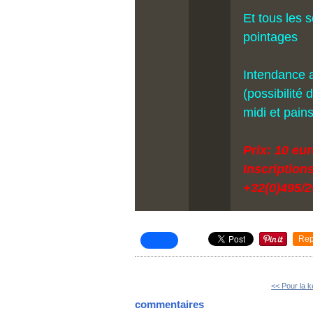
Et tous les 
pointages
Intendance a
(possibilit
midi et pains
Prix: 10 eur
Inscriptio
+32(0)495/2
Rep
<< Pour la 
commentaires