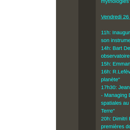
mythologies
Vendredi 26
11h: Inaugur
son instrum
14h: Bart De
observatoire
15h: Emman
16h: R.Lefèv
planète"
17h30: Jean-
- Managing D
spatiales au
Terre"
20h: Dimitri
premières do