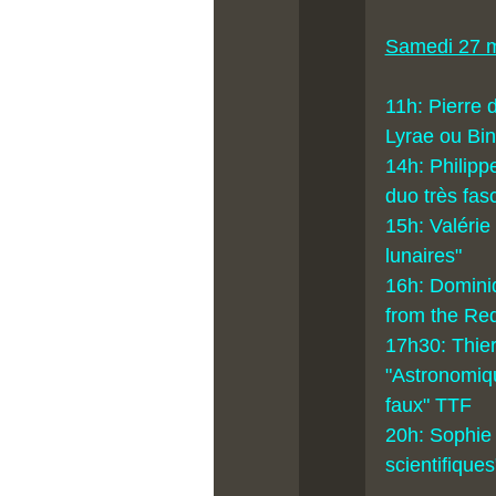
Samedi 27 
11h: Pierre
Lyrae ou Bi
14h: Philipp
duo très fas
15h: Valérie 
lunaires"
16h: Domini
from the Red
17h30: Thie
"Astronomiqu
faux" TTF
20h: Sophie
scientifiques