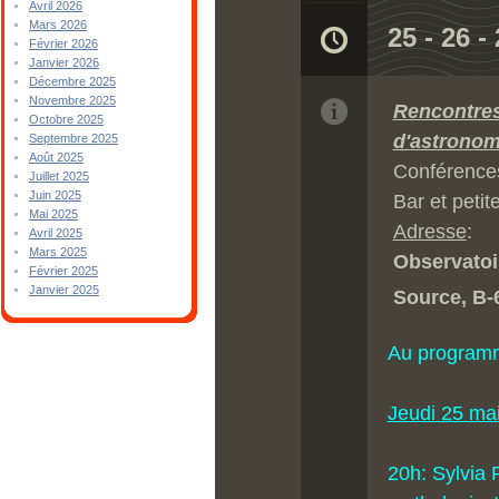
Avril 2026
Mars 2026
25 - 26 -
Février 2026
Janvier 2026
Décembre 2025
Novembre 2025
Rencontres
Octobre 2025
d'astronom
Septembre 2025
Août 2025
Conférences
Juillet 2025
Juin 2025
Bar et petit
Mai 2025
Adresse
:
Avril 2025
Mars 2025
Observatoi
Février 2025
Janvier 2025
Source, B-
Au program
Jeudi 25 ma
20h: Sylvia P