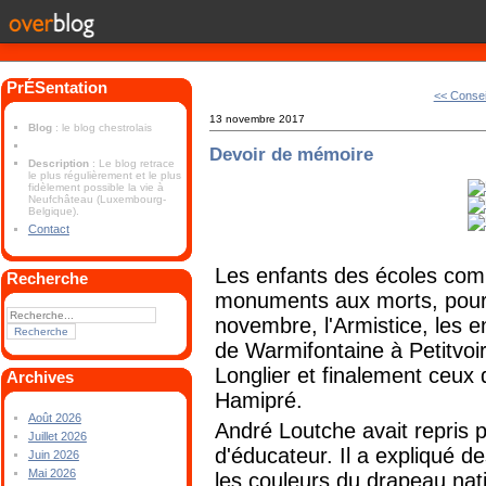
PrÉSentation
<< Conse
13 novembre 2017
Blog
: le blog chestrolais
Devoir de mémoire
Description
: Le blog retrace
le plus régulièrement et le plus
fidèlement possible la vie à
Neufchâteau (Luxembourg-
Belgique).
Contact
Les enfants des écoles com
Recherche
monuments aux morts, pour
novembre, l'Armistice, les e
de Warmifontaine à Petitvoi
Longlier et finalement ceu
Archives
Hamipré.
Août 2026
André Loutche avait repris p
Juillet 2026
d'éducateur. Il a expliqué de
Juin 2026
Mai 2026
les couleurs du drapeau nat