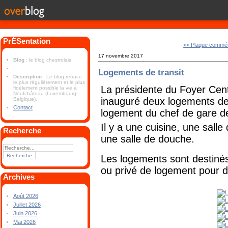
PrÉSentation
<< Plaque commé
17 novembre 2017
Blog
: le blog chestrolais
Logements de transit
Description
: Le blog retrace
le plus régulièrement et le plus
La présidente du Foyer Cent
fidèlement possible la vie à
Neufchâteau (Luxembourg-
inauguré deux logements de 
Belgique).
Contact
logement du chef de gare de
Il y a une cuisine, une sall
Recherche
une salle de douche.
Les logements sont destiné
ou privé de logement pour d
Archives
Août 2026
Juillet 2026
Juin 2026
Mai 2026