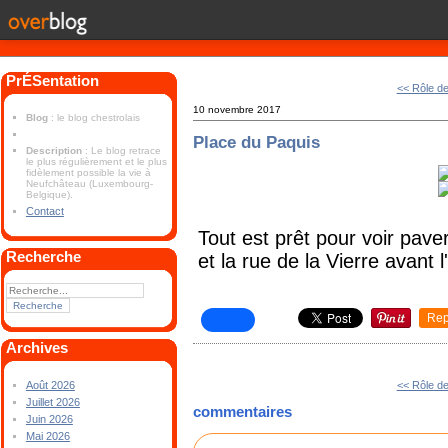
PrÉSentation
<< Rôle d
10 novembre 2017
Blog
: le blog chestrolais
Place du Paquis
Description
: Le blog retrace
le plus régulièrement et le plus
fidèlement possible la vie à
Neufchâteau (Luxembourg-
Belgique).
Contact
Tout est prêt pour voir pave
Recherche
et la rue de la Vierre avant l'
Rep
Archives
<< Rôle d
Août 2026
Juillet 2026
commentaires
Juin 2026
Mai 2026