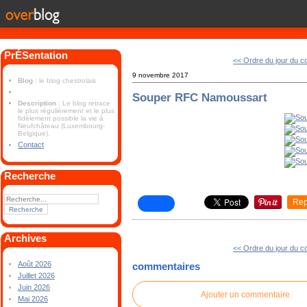
PrÉSentation
<< Ordre du jour du c
9 novembre 2017
Blog
: le blog chestrolais
Souper RFC Namoussart
Description
: Le blog retrace
le plus régulièrement et le plus
fidèlement possible la vie à
Neufchâteau (Luxembourg-
Belgique).
Contact
Recherche
Rep
Archives
<< Ordre du jour du c
Août 2026
commentaires
Juillet 2026
Juin 2026
Ajouter un commentaire
Mai 2026