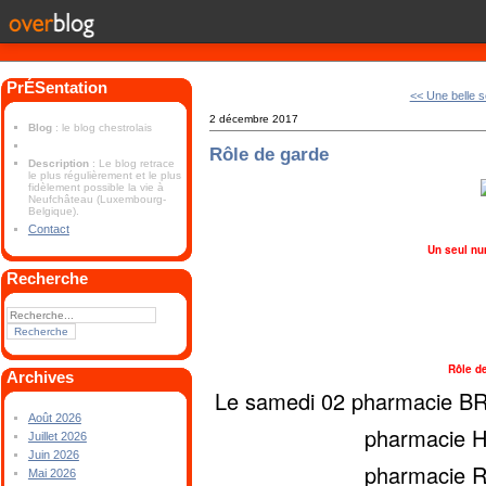
PrÉSentation
<< Une belle s
2 décembre 2017
Blog
: le blog chestrolais
Rôle de garde
Description
: Le blog retrace
le plus régulièrement et le plus
fidèlement possible la vie à
Neufchâteau (Luxembourg-
Belgique).
Contact
Un seul nu
Recherche
Rôle d
Archives
Le samedi 02 pharmacie B
Août 2026
pharmacie HUBER
Juillet 2026
Juin 2026
pharmacie ROBIN
Mai 2026