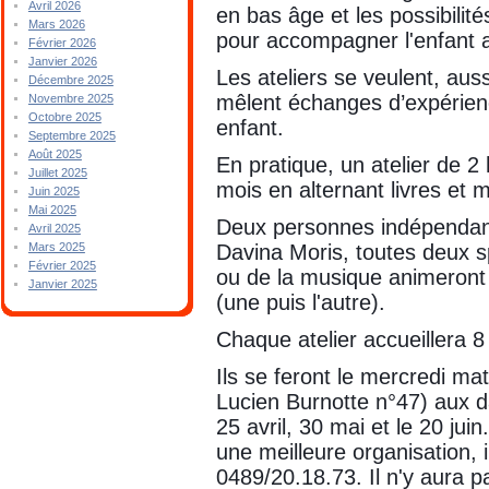
Avril 2026
en bas âge et les possibilité
Mars 2026
pour accompagner l'enfant 
Février 2026
Janvier 2026
Les ateliers se veulent, aus
Décembre 2025
mêlent échanges d’expérience
Novembre 2025
Octobre 2025
enfant.
Septembre 2025
Août 2025
En pratique, un atelier de 2
Juillet 2025
mois en alternant livres et 
Juin 2025
Mai 2025
Deux personnes indépenda
Avril 2025
Davina Moris, toutes deux s
Mars 2025
Février 2025
ou de la musique animeront u
Janvier 2025
(une puis l'autre).
Chaque atelier accueillera 8
Ils se feront le mercredi mat
Lucien Burnotte n°47) aux da
25 avril, 30 mai et le 20 jui
une meilleure organisation, i
0489/20.18.73. Il n'y aura p