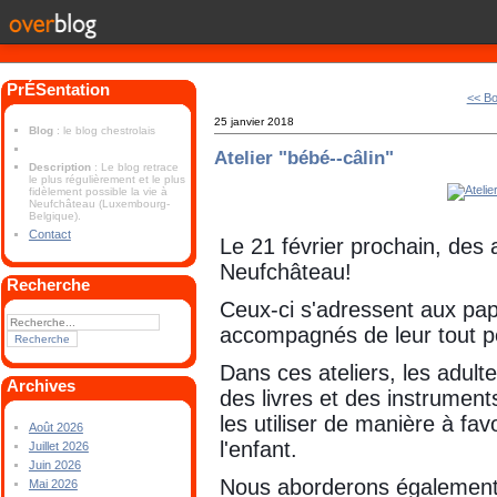
PrÉSentation
<< Bo
25 janvier 2018
Blog
: le blog chestrolais
Atelier "bébé--câlin"
Description
: Le blog retrace
le plus régulièrement et le plus
fidèlement possible la vie à
Neufchâteau (Luxembourg-
Belgique).
Contact
Le 21 février prochain, des a
Neufchâteau!
Recherche
Ceux-ci s'adressent aux p
accompagnés de leur tout pe
Dans ces ateliers, les adulte
Archives
des livres et des instrument
les utiliser de manière à fav
Août 2026
l'enfant.
Juillet 2026
Juin 2026
Nous aborderons également 
Mai 2026