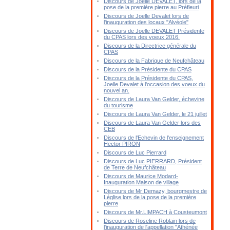
Discours de Joelle DEVALET, lors de la
pose de la première pierre au Préfleuri
Discours de Joelle Devalet lors de
l'inauguration des locaux "Alvéole"
Discours de Joelle DEVALET Présidente
du CPAS lors des voeux 2016.
Discours de la Directrice générale du
CPAS
Discours de la Fabrique de Neufchâteau
Discours de la Présidente du CPAS
Discours de la Présidente du CPAS,
Joelle Devalet à l'occasion des voeux du
nouvel an.
Discours de Laura Van Gelder, échevine
du tourisme
Discours de Laura Van Gelder, le 21 juillet
Discours de Laura Van Gelder lors des
CEB
Discours de l'Echevin de l'enseignement
Hector PIRON
Discours de Luc Pierrard
Discours de Luc PIERRARD, Président
de Terre de Neufchâteau
Discours de Maurice Modard-
Inauguration Maison de village
Discours de Mr Demazy, bourgmestre de
Léglise,lors de la pose de la première
pierre
Discours de Mr.LIMPACH à Cousteumont
Discours de Roseline Roblain lors de
l'inauguration de l'appellation "Athénée