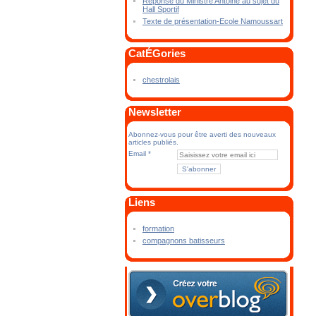
Réponse du Ministre Antoine au sujet du
Hall Sportif
Texte de présentation-Ecole Namoussart
CatÉGories
chestrolais
Newsletter
Abonnez-vous pour être averti des nouveaux
articles publiés.
Email
Liens
formation
compagnons batisseurs