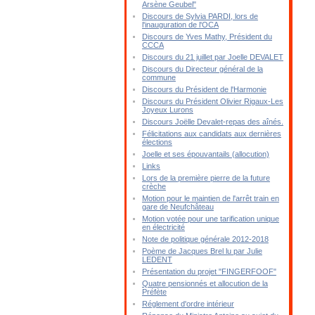
Arsène Geubel"
Discours de Sylvia PARDI, lors de
l'inauguration de l'OCA
Discours de Yves Mathy, Président du
CCCA
Discours du 21 juillet par Joelle DEVALET
Discours du Directeur général de la
commune
Discours du Président de l'Harmonie
Discours du Président Olivier Rigaux-Les
Joyeux Lurons
Discours Joëlle Devalet-repas des aînés.
Félicitations aux candidats aux dernières
élections
Joelle et ses épouvantails (allocution)
Links
Lors de la première pierre de la future
crèche
Motion pour le maintien de l'arrêt train en
gare de Neufchâteau
Motion votée pour une tarification unique
en électricité
Note de politique générale 2012-2018
Poème de Jacques Brel lu par Julie
LEDENT
Présentation du projet "FINGERFOOF"
Quatre pensionnés et allocution de la
Préfète
Réglement d'ordre intérieur