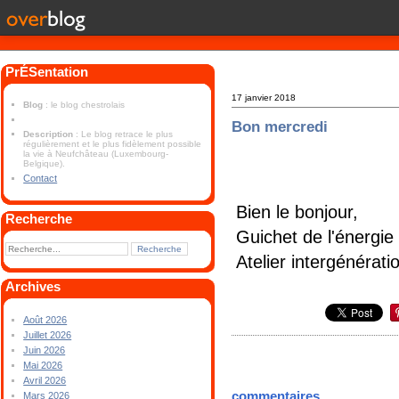
PrÉSentation
17 janvier 2018
Blog
: le blog chestrolais
Bon mercredi
Description
: Le blog retrace le plus
régulièrement et le plus fidèlement possible
la vie à Neufchâteau (Luxembourg-
Belgique).
Contact
Bien le bonjour,
Recherche
Guichet de l'énergie
Atelier intergénéra
Archives
Août 2026
Juillet 2026
Juin 2026
Mai 2026
Avril 2026
commentaires
Mars 2026