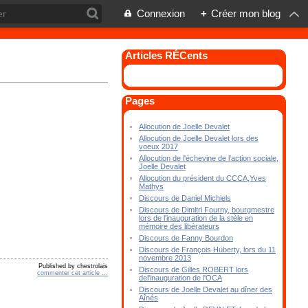
Connexion
+
Créer mon blog
Articles RÉCents
Pages
Allocution de Joelle Devalet
Allocution de Joelle Devalet lors des
voeux 2017
Allocution de l'échevine de l'action sociale,
Joelle Devalet
Allocution du président du CCCA,Yves
Mathys
Discours de Daniel Michiels
Discours de Dimitri Fourny, bourgmestre
lors de l'inauguration de la stèle en
mémoire des libérateurs
Discours de Fanny Bourdon
Discours de François Huberty, lors du 11
novembre 2013
Published by chestrolais
Discours de Gilles ROBERT lors
commenter cet article
…
del'inauguration de l'OCA
Discours de Joelle Devalet au dîner des
Aînés