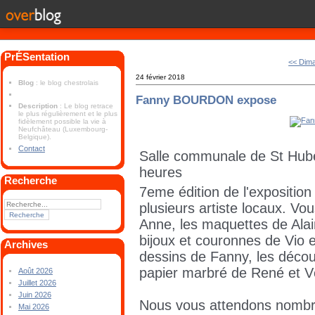
PrÉSentation
<< Dim
24 février 2018
Blog
: le blog chestrolais
Fanny BOURDON expose
Description
: Le blog retrace
le plus régulièrement et le plus
fidèlement possible la vie à
Neufchâteau (Luxembourg-
Belgique).
Contact
Salle communale de St Hube
heures
Recherche
7eme édition de l'expositio
plusieurs artiste locaux. Vo
Anne, les maquettes de Alain
bijoux et couronnes de Vio et
Archives
dessins de Fanny, les décou
papier marbré de René et V
Août 2026
Juillet 2026
Juin 2026
Nous vous attendons nombr
Mai 2026