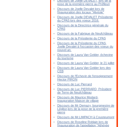
Discours de Joelle DEVALET, lors de la
pose de la première pierre au Préfleuri
Discours de Joelle Devalet lors de
l'inauguration des locaux "Alvéole"
Discours de Joelle DEVALET Présidente
du CPAS lors des voeux 2016.
Discours de la Directrice générale du
CPAS
Discours de la Fabrique de Neufchâteau
Discours de la Présidente du CPAS
Discours de la Présidente du CPAS,
Joelle Devalet à l'occasion des voeux du
nouvel an.
Discours de Laura Van Gelder, échevine
du tourisme
Discours de Laura Van Gelder, le 21 juillet
Discours de Laura Van Gelder lors des
CEB
Discours de l'Echevin de l'enseignement
Hector PIRON
Discours de Luc Pierrard
Discours de Luc PIERRARD, Président
de Terre de Neufchâteau
Discours de Maurice Modard-
Inauguration Maison de village
Discours de Mr Demazy, bourgmestre de
Léglise,lors de la pose de la première
pierre
Discours de Mr.LIMPACH à Cousteumont
Discours de Roseline Roblain lors de
l'inauguration de l'appellation "Athénée