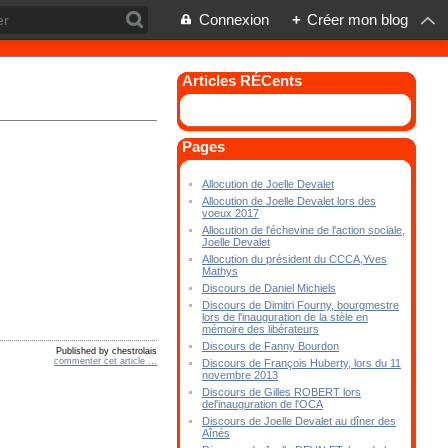
Connexion
+
Créer mon blog
Articles RÉCents
Pages
Allocution de Joelle Devalet
Allocution de Joelle Devalet lors des
voeux 2017
Allocution de l'échevine de l'action sociale,
Joelle Devalet
Allocution du président du CCCA,Yves
Mathys
Discours de Daniel Michiels
Discours de Dimitri Fourny, bourgmestre
lors de l'inauguration de la stèle en
mémoire des libérateurs
Discours de Fanny Bourdon
Published by chestrolais
commenter cet article
…
Discours de François Huberty, lors du 11
novembre 2013
Discours de Gilles ROBERT lors
del'inauguration de l'OCA
Discours de Joelle Devalet au dîner des
Aînés