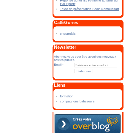
Réponse du Ministre Antoine au sujet du
Hall Sportif
Texte de présentation-Ecole Namoussart
CatÉGories
chestrolais
Newsletter
Abonnez-vous pour être averti des nouveaux
articles publiés.
Email
Liens
formation
compagnons batisseurs