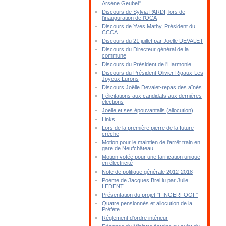
Arsène Geubel"
Discours de Sylvia PARDI, lors de
l'inauguration de l'OCA
Discours de Yves Mathy, Président du
CCCA
Discours du 21 juillet par Joelle DEVALET
Discours du Directeur général de la
commune
Discours du Président de l'Harmonie
Discours du Président Olivier Rigaux-Les
Joyeux Lurons
Discours Joëlle Devalet-repas des aînés.
Félicitations aux candidats aux dernières
élections
Joelle et ses épouvantails (allocution)
Links
Lors de la première pierre de la future
crèche
Motion pour le maintien de l'arrêt train en
gare de Neufchâteau
Motion votée pour une tarification unique
en électricité
Note de politique générale 2012-2018
Poème de Jacques Brel lu par Julie
LEDENT
Présentation du projet "FINGERFOOF"
Quatre pensionnés et allocution de la
Préfète
Réglement d'ordre intérieur