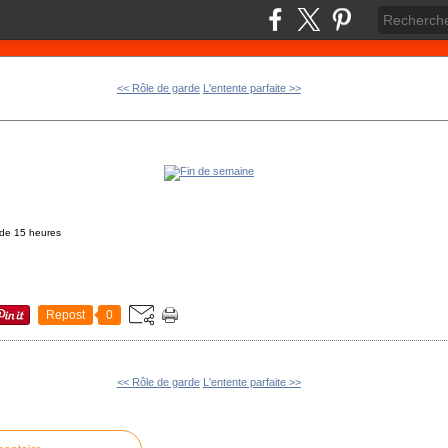
<< Rôle de garde
L'entente parfaite >>
r de 15 heures
Repost
0
<< Rôle de garde
L'entente parfaite >>