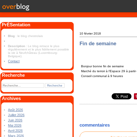
PrÉSentation
10 février 2018
Blog
: le blog chestrolais
Fin de semaine
Description
: Le blog retrace le plus
régulièrement et le plus fidèlement possible
la vie à Neufchâteau (Luxembourg-
Belgique).
Contact
Bonjour bonne fin de semaine
Marché du terroir à l'Espace 29 à parti
Recherche
Conseil communal à 9 heures
Archives
Août 2026
Juillet 2026
Juin 2026
commentaires
Mai 2026
Avril 2026
Mars 2026