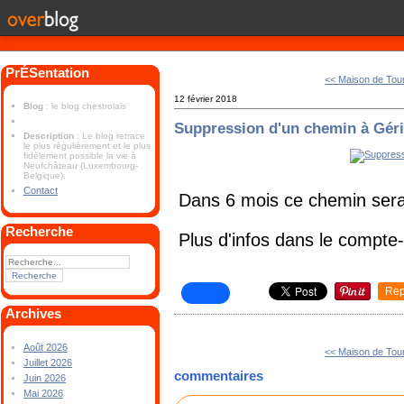
PrÉSentation
<< Maison de Tou
12 février 2018
Blog
: le blog chestrolais
Suppression d'un chemin à Gér
Description
: Le blog retrace
le plus régulièrement et le plus
fidèlement possible la vie à
Neufchâteau (Luxembourg-
Belgique).
Contact
Dans 6 mois ce chemin sera
Recherche
Plus d'infos dans le compt
Rep
Archives
Août 2026
<< Maison de Tou
Juillet 2026
commentaires
Juin 2026
Mai 2026