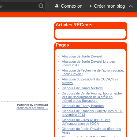
Connexion
+
Créer mon blog
Articles RÉCents
Pages
Allocution de Joelle Devalet
Allocution de Joelle Devalet lors des
voeux 2017
Allocution de l'échevine de l'action sociale,
Joelle Devalet
Allocution du président du CCCA,Yves
Mathys
Discours de Daniel Michiels
Discours de Dimitri Fourny, bourgmestre
lors de l'inauguration de la stèle en
mémoire des libérateurs
Published by chestrolais
Discours de Fanny Bourdon
commenter cet article
…
Discours de François Huberty, lors du 11
novembre 2013
Discours de Gilles ROBERT lors
del'inauguration de l'OCA
Discours de Joelle Devalet au dîner des
Aînés