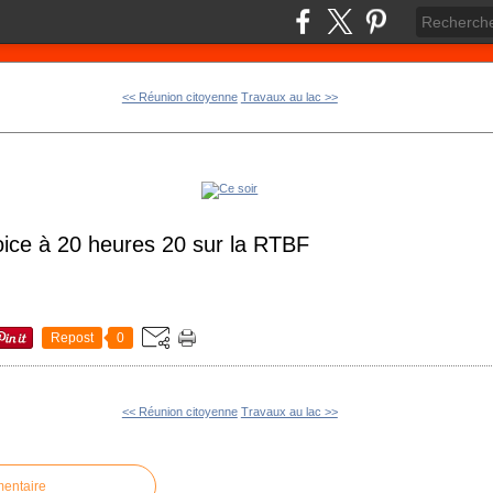
<< Réunion citoyenne
Travaux au lac >>
ice à 20 heures 20 sur la RTBF
Repost
0
<< Réunion citoyenne
Travaux au lac >>
mentaire