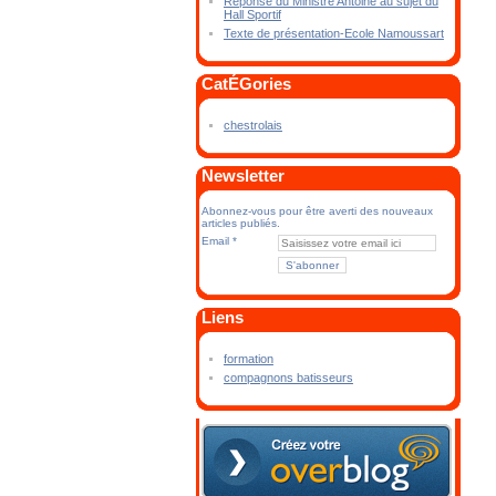
Réponse du Ministre Antoine au sujet du
Hall Sportif
Texte de présentation-Ecole Namoussart
CatÉGories
chestrolais
Newsletter
Abonnez-vous pour être averti des nouveaux
articles publiés.
Email
Liens
formation
compagnons batisseurs