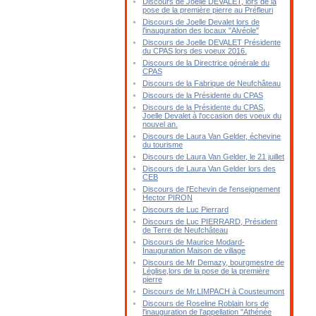
Discours de Joelle DEVALET, lors de la
pose de la première pierre au Préfleuri
Discours de Joelle Devalet lors de
l'inauguration des locaux "Alvéole"
Discours de Joelle DEVALET Présidente
du CPAS lors des voeux 2016.
Discours de la Directrice générale du
CPAS
Discours de la Fabrique de Neufchâteau
Discours de la Présidente du CPAS
Discours de la Présidente du CPAS,
Joelle Devalet à l'occasion des voeux du
nouvel an.
Discours de Laura Van Gelder, échevine
du tourisme
Discours de Laura Van Gelder, le 21 juillet
Discours de Laura Van Gelder lors des
CEB
Discours de l'Echevin de l'enseignement
Hector PIRON
Discours de Luc Pierrard
Discours de Luc PIERRARD, Président
de Terre de Neufchâteau
Discours de Maurice Modard-
Inauguration Maison de village
Discours de Mr Demazy, bourgmestre de
Léglise,lors de la pose de la première
pierre
Discours de Mr.LIMPACH à Cousteumont
Discours de Roseline Roblain lors de
l'inauguration de l'appellation "Athénée