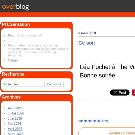
PrÉSentation
6 mars 2018
Blog
: le blog chestrolais
Ce soir
Description
: Le blog retrace le plus
régulièrement et le plus fidèlement possible
la vie à Neufchâteau (Luxembourg-
Belgique).
Contact
Léa Pochet à The Vo
Recherche
Bonne soirée
Archives
Août 2026
Juillet 2026
Juin 2026
commentaires
Mai 2026
Avril 2026
Ajouter un com
Mars 2026