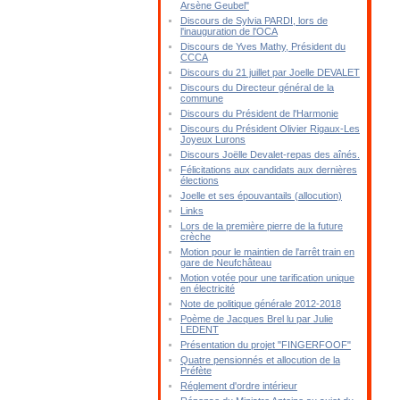
Arsène Geubel"
Discours de Sylvia PARDI, lors de
l'inauguration de l'OCA
Discours de Yves Mathy, Président du
CCCA
Discours du 21 juillet par Joelle DEVALET
Discours du Directeur général de la
commune
Discours du Président de l'Harmonie
Discours du Président Olivier Rigaux-Les
Joyeux Lurons
Discours Joëlle Devalet-repas des aînés.
Félicitations aux candidats aux dernières
élections
Joelle et ses épouvantails (allocution)
Links
Lors de la première pierre de la future
crèche
Motion pour le maintien de l'arrêt train en
gare de Neufchâteau
Motion votée pour une tarification unique
en électricité
Note de politique générale 2012-2018
Poème de Jacques Brel lu par Julie
LEDENT
Présentation du projet "FINGERFOOF"
Quatre pensionnés et allocution de la
Préfète
Réglement d'ordre intérieur