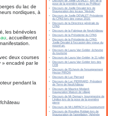
Discours de Joelle DEVALET, lors de la
pose de la première pierre au Préfleuri
berges du lac de
Discours de Joelle Devalet lors de
heurs nordiques, à
l'inauguration des locaux "Alvéole"
Discours de Joelle DEVALET Présidente
du CPAS lors des voeux 2016.
Discours de la Directrice générale du
CPAS
Discours de la Fabrique de Neufchâteau
té, les bénévoles
Discours de la Présidente du CPAS
eau
, accueilleront
Discours de la Présidente du CPAS,
 manifestation.
Joelle Devalet à l'occasion des voeux du
nouvel an.
Discours de Laura Van Gelder, échevine
du tourisme
vec deux courses
Discours de Laura Van Gelder, le 21 juillet
y » encadré par le
Discours de Laura Van Gelder lors des
CEB
Discours de l'Echevin de l'enseignement
Hector PIRON
Discours de Luc Pierrard
Discours de Luc PIERRARD, Président
oteur pendant la
de Terre de Neufchâteau
Discours de Maurice Modard-
Inauguration Maison de village
Discours de Mr Demazy, bourgmestre de
Léglise,lors de la pose de la première
ufchâteau
pierre
Discours de Mr.LIMPACH à Cousteumont
Discours de Roseline Roblain lors de
l'inauguration de l'appellation "Athénée