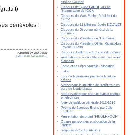
Arsène Geubel"
Discours de Sylvia PARDI, lors de
(gratuit)
l'inauguration de l'OCA
Discours de Yves Mathy, Président du
CCCA
ses bénévoles !
Discours du 21 juillet par Joelle DEVALET
Discours du Directeur général de la
commune
Discours du Président de l'Harmonie
Discours du Président Olivier Rigaux-Les
Joyeux Lurons
Discours Joëlle Devalet-repas des aînés.
Published by chestrolais
commenter cet article
…
Félicitations aux candidats aux dernières
élections
Joelle et ses épouvantails (allocution)
Links
Lors de la première pierre de la future
crèche
Motion pour le maintien de l'arrêt train en
gare de Neufchâteau
Motion votée pour une tarification unique
en électricité
Note de politique générale 2012-2018
Poème de Jacques Brel lu par Julie
LEDENT
Présentation du projet "FINGERFOOF"
Quatre pensionnés et allocution de la
Préfète
Réglement d'ordre intérieur