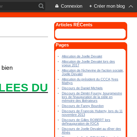
Connexion
+
Créer mon blog
Articles RÉCents
Pages
Allocution de Joelle Devalet
Allocution de Joelle Devalet lors des
voeux 2017
u bien
Allocution de l'échevine de l'action sociale,
Joelle Devalet
Allocution du président du CCCA,Yves
ULEES DU
Mathys
Discours de Daniel Michiels
Discours de Dimitri Fourny, bourgmestre
lors de l'inauguration de la stèle en
mémoire des libérateurs
Discours de Fanny Bourdon
Discours de François Huberty, lors du 11
novembre 2013
Discours de Gilles ROBERT lors
del'inauguration de l'OCA
Discours de Joelle Devalet au dîner des
Aînés