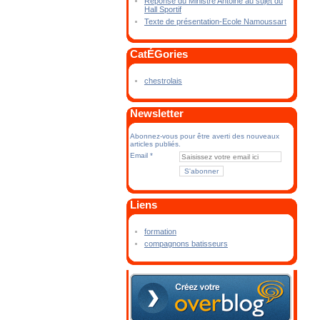
Réponse du Ministre Antoine au sujet du
Hall Sportif
Texte de présentation-Ecole Namoussart
CatÉGories
chestrolais
Newsletter
Abonnez-vous pour être averti des nouveaux
articles publiés.
Email
Liens
formation
compagnons batisseurs