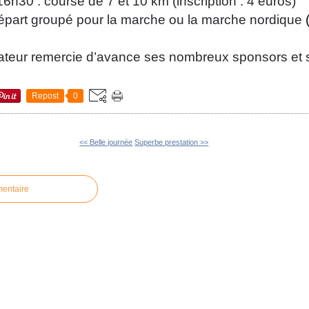
16h30 : course de 7 et 10 km (inscription : 4 euros)
épart groupé pour la marche ou la marche nordique
ateur remercie d’avance ses nombreux sponsors et 
Repost
0
<< Belle journée
Superbe prestation >>
mentaire