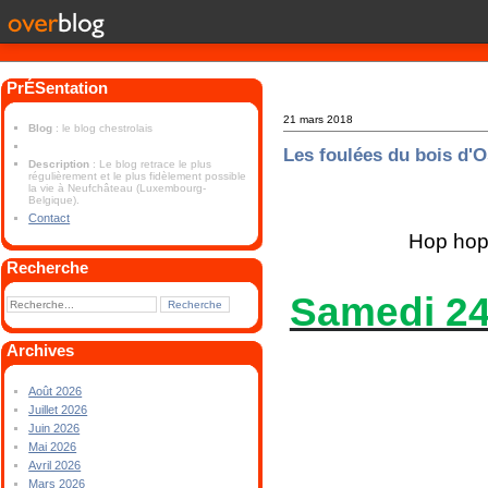
PrÉSentation
21 mars 2018
Blog
: le blog chestrolais
Les foulées du bois d'
Description
: Le blog retrace le plus
régulièrement et le plus fidèlement possible
la vie à Neufchâteau (Luxembourg-
Belgique).
Contact
Hop hop 
Recherche
Samedi 24
Archives
Août 2026
Juillet 2026
Juin 2026
Mai 2026
Avril 2026
Mars 2026