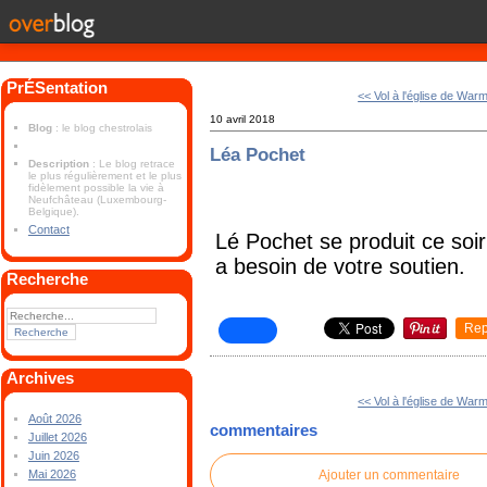
PrÉSentation
<< Vol à l'église de Warm
10 avril 2018
Blog
: le blog chestrolais
Léa Pochet
Description
: Le blog retrace
le plus régulièrement et le plus
fidèlement possible la vie à
Neufchâteau (Luxembourg-
Belgique).
Contact
Lé Pochet se produit ce soir
a besoin de votre soutien.
Recherche
Rep
Archives
<< Vol à l'église de Warm
Août 2026
commentaires
Juillet 2026
Juin 2026
Ajouter un commentaire
Mai 2026