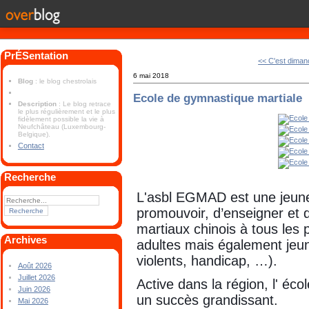
PrÉSentation
<< C'est dima
6 mai 2018
Blog
: le blog chestrolais
Ecole de gymnastique martiale
Description
: Le blog retrace
le plus régulièrement et le plus
fidèlement possible la vie à
Neufchâteau (Luxembourg-
Belgique).
Contact
Recherche
L'asbl EGMAD est une jeune 
promouvoir, d’enseigner et 
martiaux chinois à tous les 
Archives
adultes mais également jeune
violents, handicap, …).
Août 2026
Juillet 2026
Active dans la région, l' éc
Juin 2026
un succès grandissant.
Mai 2026