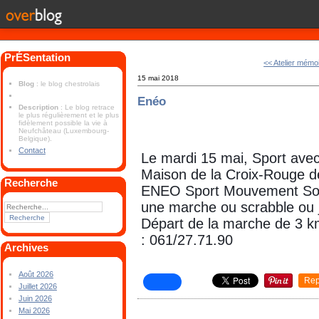
PrÉSentation
<< Atelier mémo
15 mai 2018
Blog
: le blog chestrolais
Enéo
Description
: Le blog retrace
le plus régulièrement et le plus
fidèlement possible la vie à
Neufchâteau (Luxembourg-
Belgique).
Contact
Le mardi 15 mai, Sport ave
Maison de la Croix-Rouge de
Recherche
ENEO Sport Mouvement Soci
une marche ou scrabble ou 
Départ de la marche de 3 k
: 061/27.71.90
Archives
Août 2026
Rep
Juillet 2026
Juin 2026
Mai 2026