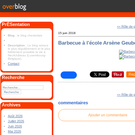
PrÉSentation
<< Rôle de 
15 juin 2018
Blog
: le blog chestrolais
Barbecue à l'école Arsène Geub
Description
: Le blog retrace
le plus régulièrement et le plus
fidèlement possible la vie à
Neufchâteau (Luxembourg-
Belgique).
Contact
Rep
Recherche
<< Rôle de 
commentaires
Archives
Ajouter un commentaire
Août 2026
Juillet 2026
Juin 2026
Mai 2026