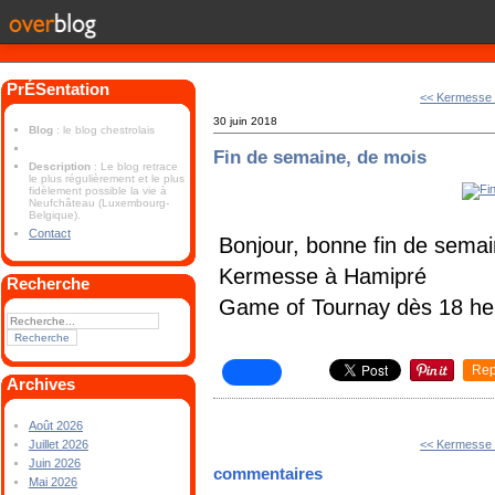
PrÉSentation
<< Kermesse 
30 juin 2018
Blog
: le blog chestrolais
Fin de semaine, de mois
Description
: Le blog retrace
le plus régulièrement et le plus
fidèlement possible la vie à
Neufchâteau (Luxembourg-
Belgique).
Contact
Bonjour, bonne fin de semai
Kermesse à Hamipré
Recherche
Game of Tournay dès 18 he
Rep
Archives
Août 2026
<< Kermesse 
Juillet 2026
Juin 2026
commentaires
Mai 2026