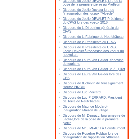
Discours de Joelle DEVALET, lors de la
pose de la première pierre au Préfleuri
Discours de Joelle Devalet lors de
l'inauguration des locaux "Alvéole"
Discours de Joelle DEVALET Présidente
du CPAS lors des voeux 2016.
Discours de la Directrice générale du
CPAS
Discours de la Fabrique de Neufchâteau
Discours de la Présidente du CPAS
Discours de la Présidente du CPAS,
Joelle Devalet à l'occasion des voeux du
nouvel an.
Discours de Laura Van Gelder, échevine
du tourisme
Discours de Laura Van Gelder, le 21 juillet
Discours de Laura Van Gelder lors des
CEB
Discours de l'Echevin de l'enseignement
Hector PIRON
Discours de Luc Pierrard
Discours de Luc PIERRARD, Président
de Terre de Neufchâteau
Discours de Maurice Modard-
Inauguration Maison de village
Discours de Mr Demazy, bourgmestre de
Léglise,lors de la pose de la première
pierre
Discours de Mr.LIMPACH à Cousteumont
Discours de Roseline Roblain lors de
l'inauguration de l'appellation "Athénée