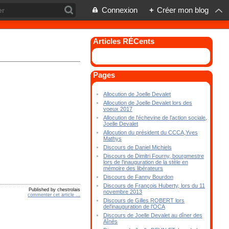
Connexion
+
Créer mon blog
Articles RÉCents
Pages
Allocution de Joelle Devalet
Allocution de Joelle Devalet lors des
voeux 2017
Allocution de l'échevine de l'action sociale,
Joelle Devalet
Allocution du président du CCCA,Yves
Mathys
Discours de Daniel Michiels
Discours de Dimitri Fourny, bourgmestre
lors de l'inauguration de la stèle en
mémoire des libérateurs
Discours de Fanny Bourdon
Discours de François Huberty, lors du 11
Published by chestrolais
novembre 2013
commenter cet article
…
Discours de Gilles ROBERT lors
del'inauguration de l'OCA
Discours de Joelle Devalet au dîner des
Aînés