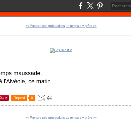
<< Prendre ses précautions
Le temps s'y prête >>
temps maussade.
 l'Alvéole, ce matin.
Repost
0
<< Prendre ses précautions
Le temps s'y prête >>