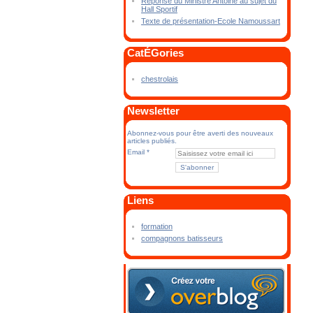
Réponse du Ministre Antoine au sujet du
Hall Sportif
Texte de présentation-Ecole Namoussart
CatÉGories
chestrolais
Newsletter
Abonnez-vous pour être averti des nouveaux
articles publiés.
Email
Liens
formation
compagnons batisseurs