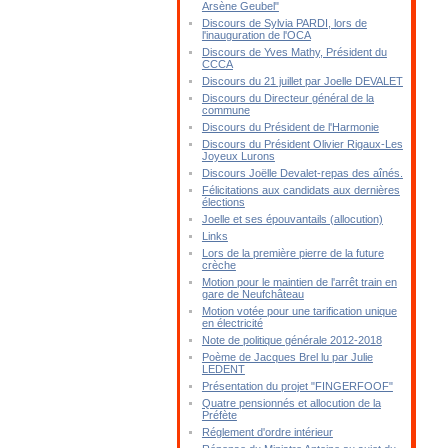
Arsène Geubel"
Discours de Sylvia PARDI, lors de
l'inauguration de l'OCA
Discours de Yves Mathy, Président du
CCCA
Discours du 21 juillet par Joelle DEVALET
Discours du Directeur général de la
commune
Discours du Président de l'Harmonie
Discours du Président Olivier Rigaux-Les
Joyeux Lurons
Discours Joëlle Devalet-repas des aînés.
Félicitations aux candidats aux dernières
élections
Joelle et ses épouvantails (allocution)
Links
Lors de la première pierre de la future
crèche
Motion pour le maintien de l'arrêt train en
gare de Neufchâteau
Motion votée pour une tarification unique
en électricité
Note de politique générale 2012-2018
Poème de Jacques Brel lu par Julie
LEDENT
Présentation du projet "FINGERFOOF"
Quatre pensionnés et allocution de la
Préfète
Réglement d'ordre intérieur