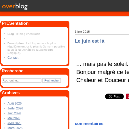
PrÉSentation
1 juin 2018
Blog
: le blog chestrolais
Le juin est là
Description
: Le blog retrace le plus
régulièrement et le plus fidèlement possible
la vie à Neufchâteau (Luxembourg-
Belgique).
Contact
... mais pas le soleil.
Recherche
Bonjour malgré ce 
Chaleur et Douceur à
Archives
Août 2026
Juillet 2026
Juin 2026
Mai 2026
commentaires
Avril 2026
Mars 2026