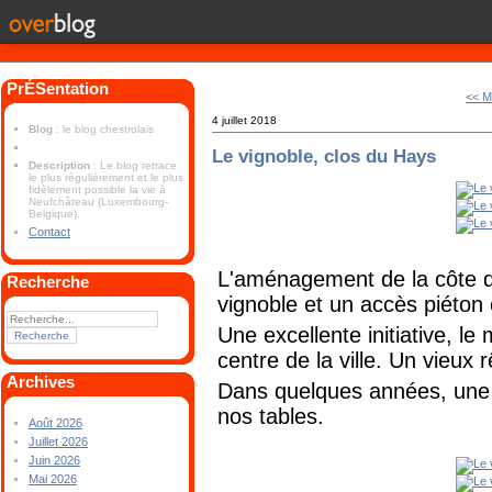
PrÉSentation
<< M
4 juillet 2018
Blog
: le blog chestrolais
Le vignoble, clos du Hays
Description
: Le blog retrace
le plus régulièrement et le plus
fidèlement possible la vie à
Neufchâteau (Luxembourg-
Belgique).
Contact
L'aménagement de la côte du
Recherche
vignoble et un accès piéto
Une excellente initiative, le
centre de la ville. Un vieux r
Archives
Dans quelques années, une b
nos tables.
Août 2026
Juillet 2026
Juin 2026
Mai 2026