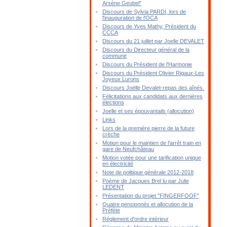
Arsène Geubel"
Discours de Sylvia PARDI, lors de
l'inauguration de l'OCA
Discours de Yves Mathy, Président du
CCCA
Discours du 21 juillet par Joelle DEVALET
Discours du Directeur général de la
commune
Discours du Président de l'Harmonie
Discours du Président Olivier Rigaux-Les
Joyeux Lurons
Discours Joëlle Devalet-repas des aînés.
Félicitations aux candidats aux dernières
élections
Joelle et ses épouvantails (allocution)
Links
Lors de la première pierre de la future
crèche
Motion pour le maintien de l'arrêt train en
gare de Neufchâteau
Motion votée pour une tarification unique
en électricité
Note de politique générale 2012-2018
Poème de Jacques Brel lu par Julie
LEDENT
Présentation du projet "FINGERFOOF"
Quatre pensionnés et allocution de la
Préfète
Réglement d'ordre intérieur