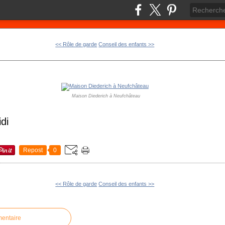
<< Rôle de garde
Conseil des enfants >>
Maison Diederich à Neufchâteau
idi
Repost
0
<< Rôle de garde
Conseil des enfants >>
mentaire