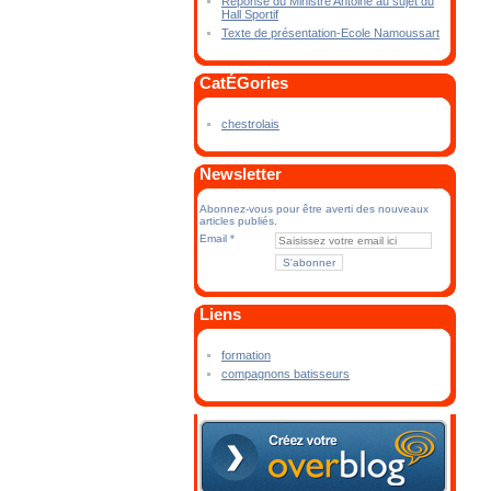
Réponse du Ministre Antoine au sujet du
Hall Sportif
Texte de présentation-Ecole Namoussart
CatÉGories
chestrolais
Newsletter
Abonnez-vous pour être averti des nouveaux
articles publiés.
Email
Liens
formation
compagnons batisseurs