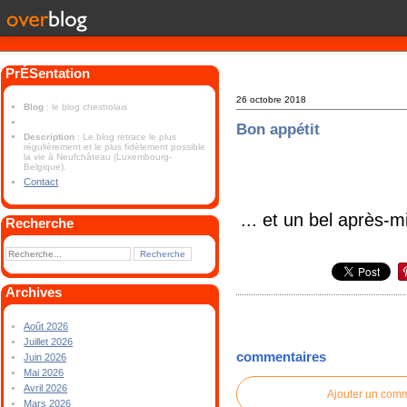
PrÉSentation
26 octobre 2018
Blog
: le blog chestrolais
Bon appétit
Description
: Le blog retrace le plus
régulièrement et le plus fidèlement possible
la vie à Neufchâteau (Luxembourg-
Belgique).
Contact
... et un bel après-m
Recherche
Archives
Août 2026
Juillet 2026
commentaires
Juin 2026
Mai 2026
Avril 2026
Ajouter un com
Mars 2026