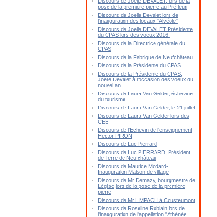
Discours de Joelle DEVALET, lors de la
pose de la première pierre au Préfleuri
Discours de Joelle Devalet lors de
l'inauguration des locaux "Alvéole"
Discours de Joelle DEVALET Présidente
du CPAS lors des voeux 2016.
Discours de la Directrice générale du
CPAS
Discours de la Fabrique de Neufchâteau
Discours de la Présidente du CPAS
Discours de la Présidente du CPAS,
Joelle Devalet à l'occasion des voeux du
nouvel an.
Discours de Laura Van Gelder, échevine
du tourisme
Discours de Laura Van Gelder, le 21 juillet
Discours de Laura Van Gelder lors des
CEB
Discours de l'Echevin de l'enseignement
Hector PIRON
Discours de Luc Pierrard
Discours de Luc PIERRARD, Président
de Terre de Neufchâteau
Discours de Maurice Modard-
Inauguration Maison de village
Discours de Mr Demazy, bourgmestre de
Léglise,lors de la pose de la première
pierre
Discours de Mr.LIMPACH à Cousteumont
Discours de Roseline Roblain lors de
l'inauguration de l'appellation "Athénée