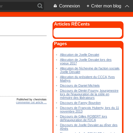
Connexion
+
Créer mon blog
Articles RÉCents
Pages
Allocution de Joelle Devalet
Allocution de Joelle Devalet lors des
voeux 2017
Allocution de l'échevine de l'action sociale,
Joelle Devalet
Allocution du président du CCCA,Yves
Mathys
Discours de Daniel Michiels
Discours de Dimitri Fourny, bourgmestre
lors de l'inauguration de la stèle en
mémoire des libérateurs
Published by chestrolais
commenter cet article
…
Discours de Fanny Bourdon
Discours de François Huberty, lors du 11
novembre 2013
Discours de Gilles ROBERT lors
del'inauguration de l'OCA
Discours de Joelle Devalet au dîner des
Aînés