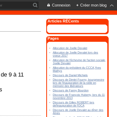
Connexion
+
Créer mon blog
Articles RÉCents
Pages
Allocution de Joelle Devalet
Allocution de Joelle Devalet lors des
voeux 2017
Allocution de l'échevine de l'action sociale,
Joelle Devalet
Allocution du président du CCCA,Yves
Mathys
 de 9 à 11
Discours de Daniel Michiels
Discours de Dimitri Fourny, bourgmestre
lors de l'inauguration de la stèle en
mémoire des libérateurs
s
Discours de Fanny Bourdon
Discours de François Huberty, lors du 11
novembre 2013
Discours de Gilles ROBERT lors
del'inauguration de l'OCA
Discours de Joelle Devalet au dîner des
Aînés