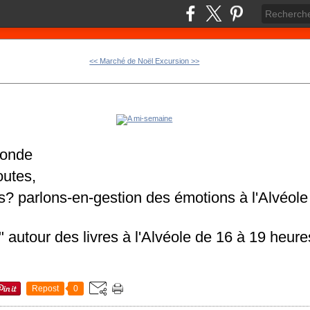
<< Marché de Noël
Excursion >>
monde
outes,
ts? parlons-en-gestion des émotions à l'Alvéole
" autour des livres à l'Alvéole de 16 à 19 heure
Repost
0