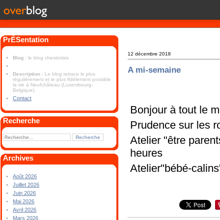
PrÉSentation
12 décembre 2018
Blog
: le blog chestrolais
A mi-semaine
Description
: Le blog retrace le plus
régulièrement et le plus fidèlement possible
la vie à Neufchâteau (Luxembourg-
Belgique).
Contact
Bonjour à tout le 
Recherche
Prudence sur les r
Atelier "être paren
heures
Archives
Atelier"bébé-calins
Août 2026
Juillet 2026
Juin 2026
Mai 2026
Avril 2026
Mars 2026