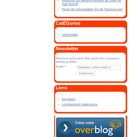
Réponse du Ministre Antoine au sujet du
Hall Sportif
Texte de présentation-Ecole Namoussart
CatÉGories
chestrolais
Newsletter
Abonnez-vous pour être averti des nouveaux
articles publiés.
Email
Liens
formation
compagnons batisseurs