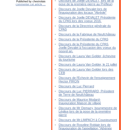
Discours de Joelle DEVALET, lors de la
Published by chestrolais
pose de la première pierre au Préfleuri
commenter cet article
…
Discours de Joelle Devalet lors de
l'inauguration des locaux "Alvéole"
Discours de Joelle DEVALET Présidente
du CPAS lors des voeux 2016.
Discours de la Directrice générale du
CPAS
Discours de la Fabrique de Neufchâteau
Discours de la Présidente du CPAS
Discours de la Présidente du CPAS,
Joelle Devalet à l'occasion des voeux du
nouvel an.
Discours de Laura Van Gelder, échevine
du tourisme
Discours de Laura Van Gelder, le 21 juillet
Discours de Laura Van Gelder lors des
CEB
Discours de l'Echevin de l'enseignement
Hector PIRON
Discours de Luc Pierrard
Discours de Luc PIERRARD, Président
de Terre de Neufchâteau
Discours de Maurice Modard-
Inauguration Maison de village
Discours de Mr Demazy, bourgmestre de
Léglise,lors de la pose de la première
pierre
Discours de Mr.LIMPACH à Cousteumont
Discours de Roseline Roblain lors de
l'inauguration de l'appellation "Athénée