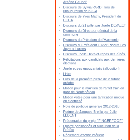
Arsène Geubel"
Discours de Sylvia PARDI, lors de
l'inauguration de l'OCA
Discours de Yves Mathy, Président du
CCCA
Discours du 21 juillet par Joelle DEVALET
Discours du Directeur général de la
commune
Discours du Président de l'Harmonie
Discours du Président Olivier Rigaux-Les
Joyeux Lurons
Discours Joëlle Devalet-repas des aînés.
Félicitations aux candidats aux dernières
élections
Joelle et ses épouvantails (allocution)
Links
Lors de la première pierre de la future
crèche
Motion pour le maintien de l'arrêt train en
gare de Neufchâteau
Motion votée pour une tarification unique
en électricité
Note de politique générale 2012-2018
Poème de Jacques Brel lu par Julie
LEDENT
Présentation du projet "FINGERFOOF"
Quatre pensionnés et allocution de la
Préfète
Réglement d'ordre intérieur