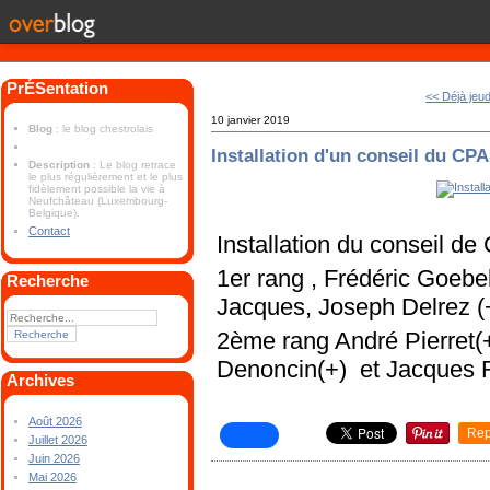
PrÉSentation
<< Déjà jeud
10 janvier 2019
Blog
: le blog chestrolais
Installation d'un conseil du CP
Description
: Le blog retrace
le plus régulièrement et le plus
fidèlement possible la vie à
Neufchâteau (Luxembourg-
Belgique).
Contact
Installation du conseil d
1er rang , Frédéric Goebe
Recherche
Jacques, Joseph Delrez (+
2ème rang André Pierret(
Denoncin(+) et Jacques R
Archives
Août 2026
Rep
Juillet 2026
Juin 2026
Mai 2026