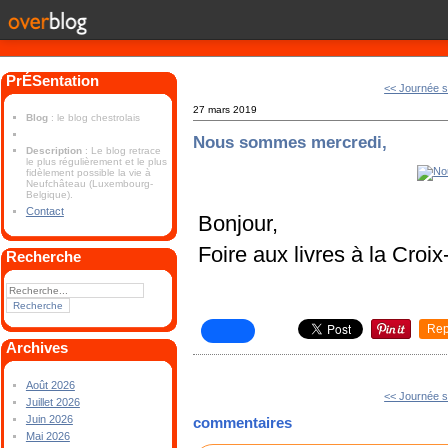
PrÉSentation
<< Journée s
27 mars 2019
Blog
: le blog chestrolais
Nous sommes mercredi,
Description
: Le blog retrace
le plus régulièrement et le plus
fidèlement possible la vie à
Neufchâteau (Luxembourg-
Belgique).
Contact
Bonjour,
Foire aux livres à la Croi
Recherche
Rep
Archives
Août 2026
<< Journée s
Juillet 2026
Juin 2026
commentaires
Mai 2026